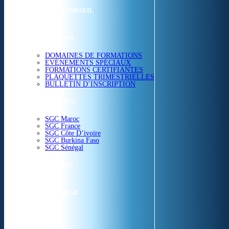
ETUDES & CONSEIL
FORMATIONS
DOMAINES DE FORMATIONS
EVÉNEMENTS SPÉCIAUX
FORMATIONS CERTIFIANTES
PLAQUETTES TRIMESTRIELLES
BULLETIN D’INSCRIPTION
NOS CENTRES
SGC Maroc
SGC France
SGC Côte D’ivoire
SGC Burkina Faso
SGC Sénégal
ACTUALITÉS
SGC EN IMAGE
CONTACT