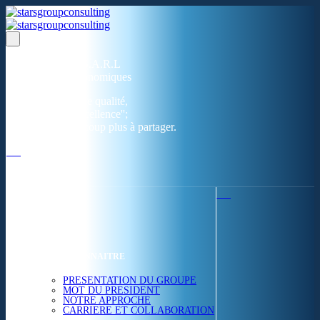
Un réseau de 05 S.A.R.L
dans 03 zones économiques
''Des prestations de qualité,
la garantie de l'excellence'';
Nous avons beaucoup plus à partager.
ACCUEIL
NOUS CONNAITRE
PRESENTATION DU GROUPE
MOT DU PRESIDENT
NOTRE APPROCHE
CARRIERE ET COLLABORATION