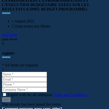
LA PREPARATION, LA PROGRAMMATION ET
L’EXECUTION BUDGETAIRE AXEES SUR LES
RESULTATS (CDMT, BUDGET-PROGRAMME)
1 August 2022
Dans toutes nos filiales
read more
past event
0
register
* All fields are required
×
I agree with the all additional
Terms and Conditions
join
You already has been joined the event.
Comment pouvons-nous vous aider?