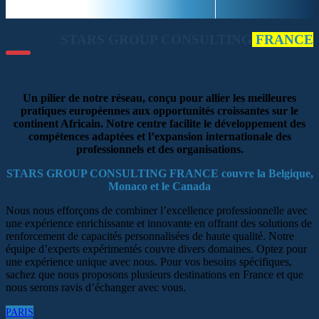
STARS GROUP CONSULTING
FRANCE
Un pilier de notre réseau, conçu pour allier les meilleures
pratiques européennes aux opportunités croissantes sur le
continent Africain. Notre centre facilite le développement des
compétences adaptées et l’expansion internationale des
professionnels et des organisations.
STARS GROUP CONSULTING FRANCE couvre la Belgique,
Monaco et le Canada
Nous nous efforçons de combiner l’excellence professionnelle avec
une expérience enrichissante et innovante en offrant des solutions de
renforcement de capacités personnalisées de haute qualité. Notre
équipe d’experts expérimentés couvre divers domaines. Optez pour
une expérience unique avec nous. Pour vos besoins spécifiques,
sachez que nous proposons plusieurs destinations en France et que
nous serons ravis d’échanger avec vous.
PARIS