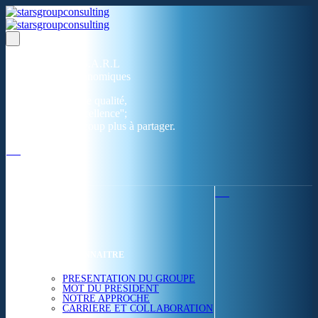
Un réseau de 05 S.A.R.L
dans 03 zones économiques
''Des prestations de qualité,
la garantie de l'excellence'';
Nous avons beaucoup plus à partager.
ACCUEIL
NOUS CONNAITRE
PRESENTATION DU GROUPE
MOT DU PRESIDENT
NOTRE APPROCHE
CARRIERE ET COLLABORATION