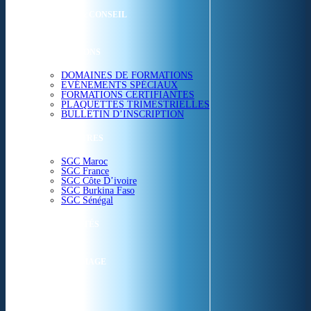
ETUDES & CONSEIL
FORMATIONS
DOMAINES DE FORMATIONS
EVÉNEMENTS SPÉCIAUX
FORMATIONS CERTIFIANTES
PLAQUETTES TRIMESTRIELLES
BULLETIN D’INSCRIPTION
NOS CENTRES
SGC Maroc
SGC France
SGC Côte D’ivoire
SGC Burkina Faso
SGC Sénégal
ACTUALITÉS
SGC EN IMAGE
CONTACT