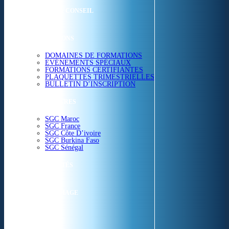
ETUDES & CONSEIL
FORMATIONS
DOMAINES DE FORMATIONS
EVÉNEMENTS SPÉCIAUX
FORMATIONS CERTIFIANTES
PLAQUETTES TRIMESTRIELLES
BULLETIN D’INSCRIPTION
NOS CENTRES
SGC Maroc
SGC France
SGC Côte D’ivoire
SGC Burkina Faso
SGC Sénégal
ACTUALITÉS
SGC EN IMAGE
CONTACT