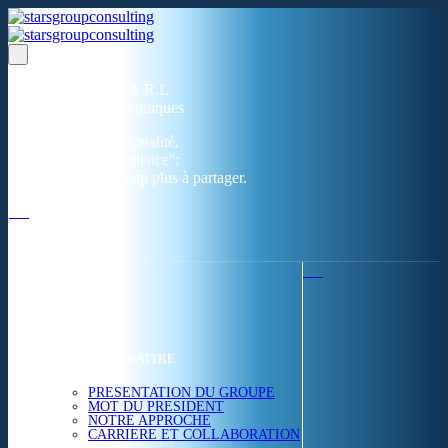
Un réseau de 05 S.A.R.L
dans 03 zones économiques
''Des prestations de qualité,
la garantie de l'excellence'';
Nous avons beaucoup plus à partager.
ACCUEIL
NOUS CONNAITRE
PRESENTATION DU GROUPE
MOT DU PRESIDENT
NOTRE APPROCHE
CARRIERE ET COLLABORATION