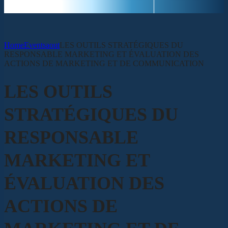
Home
Events
aout
LES OUTILS STRATÉGIQUES DU
RESPONSABLE MARKETING ET ÉVALUATION DES
ACTIONS DE MARKETING ET DE COMMUNICATION
LES OUTILS
STRATÉGIQUES DU
RESPONSABLE
MARKETING ET
ÉVALUATION DES
ACTIONS DE