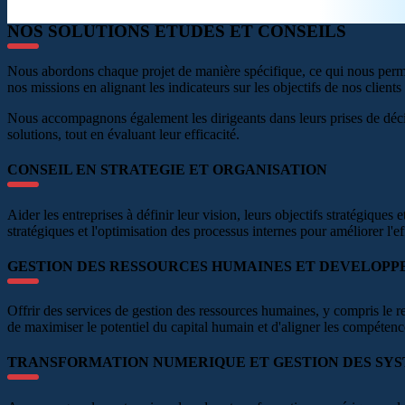
NOS SOLUTIONS ETUDES ET CONSEILS
Nous abordons chaque projet de manière spécifique, ce qui nous permet
nos missions en alignant les indicateurs sur les objectifs de nos clients 
Nous accompagnons également les dirigeants dans leurs prises de décisi
solutions, tout en évaluant leur efficacité.
CONSEIL EN STRATEGIE ET ORGANISATION
Aider les entreprises à définir leur vision, leurs objectifs stratégiques 
stratégiques et l'optimisation des processus internes pour améliorer l'ef
GESTION DES RESSOURCES HUMAINES ET DEVELOPP
Offrir des services de gestion des ressources humaines, y compris le r
de maximiser le potentiel du capital humain et d'aligner les compétence
TRANSFORMATION NUMERIQUE ET GESTION DES SYS