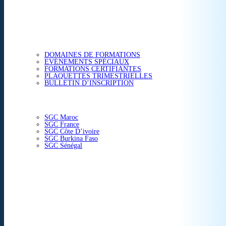
ETUDES & CONSEIL
FORMATIONS
DOMAINES DE FORMATIONS
EVÉNEMENTS SPÉCIAUX
FORMATIONS CERTIFIANTES
PLAQUETTES TRIMESTRIELLES
BULLETIN D’INSCRIPTION
NOS CENTRES
SGC Maroc
SGC France
SGC Côte D’ivoire
SGC Burkina Faso
SGC Sénégal
ACTUALITÉS
SGC EN IMAGE
CONTACT