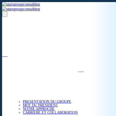
Un réseau de 05 S.A.R.L
dans 03 zones économiques
''Des prestations de qualité,
la garantie de l'excellence'';
Nous avons beaucoup plus à partager.
ACCUEIL
NOUS CONNAITRE
PRESENTATION DU GROUPE
MOT DU PRESIDENT
NOTRE APPROCHE
CARRIERE ET COLLABORATION