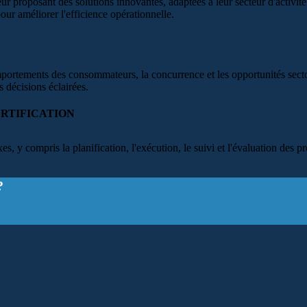
 proposant des solutions innovantes, adaptées à leur secteur d'activité.
our améliorer l'efficience opérationnelle.
mportements des consommateurs, la concurrence et les opportunités sect
s décisions éclairées.
RTIFICATION
y compris la planification, l'exécution, le suivi et l'évaluation des pr
?