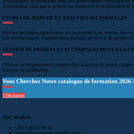
Accompagner les entreprises dans leur transformation numérique en leur
d'information, ainsi que la gestion des données et de la cybersécurité p
ETUDES DE MARCHE ET ANALYSES SECTORIELLES
Réaliser des études approfondies sur les tendances du marché, les co
leur environnement, d'adapter leurs produits/ services et de prendre de
GESTION DE PROJETS ET ACCOMPAGNEMENT A LA CE
Offrir un accompagnement complet dans la gestion de projets complexes, 
tout type de certification.
Vous Cherchez Notre catalogue de formation 2026 
Télécharger
SGC MAROC
+212 6 80 65 60 34
contact@starsgroupconsulting.com