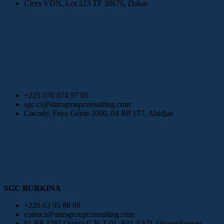
Cices VDN, Lot 323 TF 30676, Dakar
+225 070 074 97 05
sgc-ci@starsgroupconsulting.com
Cocody, Faya Génie 2000, 04 BP 177, Abidjan
SGC BURKINA
+226 63 05 88 88
contact@starsgroupconsulting.com
01 BP 3787 Ouaga C.N.T 01, P31 ZAD, Ouagadougou