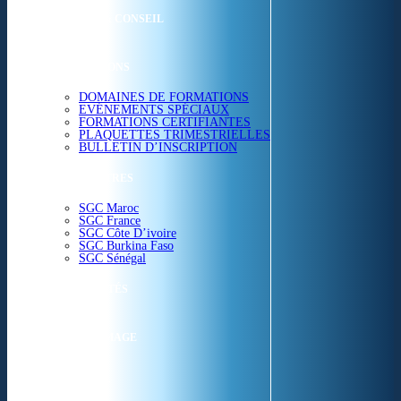
ETUDES & CONSEIL
FORMATIONS
DOMAINES DE FORMATIONS
EVÉNEMENTS SPÉCIAUX
FORMATIONS CERTIFIANTES
PLAQUETTES TRIMESTRIELLES
BULLETIN D’INSCRIPTION
NOS CENTRES
SGC Maroc
SGC France
SGC Côte D’ivoire
SGC Burkina Faso
SGC Sénégal
ACTUALITÉS
SGC EN IMAGE
CONTACT