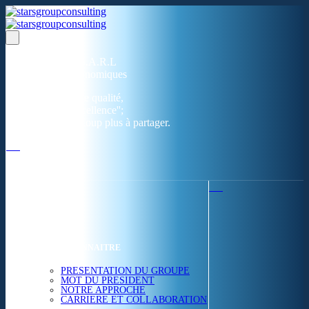
Un réseau de 05 S.A.R.L
dans 03 zones économiques
''Des prestations de qualité,
la garantie de l'excellence'';
Nous avons beaucoup plus à partager.
ACCUEIL
NOUS CONNAITRE
PRESENTATION DU GROUPE
MOT DU PRESIDENT
NOTRE APPROCHE
CARRIERE ET COLLABORATION