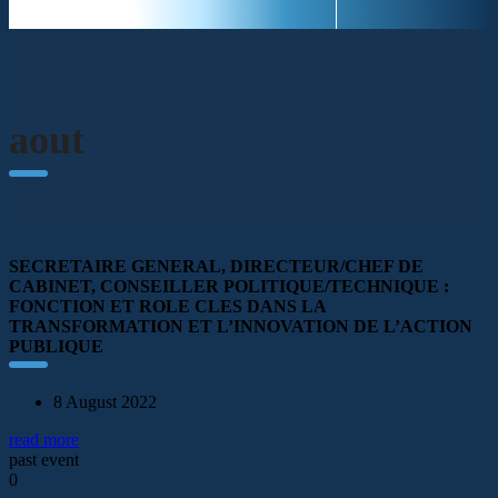
aout
SECRETAIRE GENERAL, DIRECTEUR/CHEF DE
CABINET, CONSEILLER POLITIQUE/TECHNIQUE :
FONCTION ET ROLE CLES DANS LA
TRANSFORMATION ET L’INNOVATION DE L’ACTION
PUBLIQUE
8 August 2022
read more
past event
0