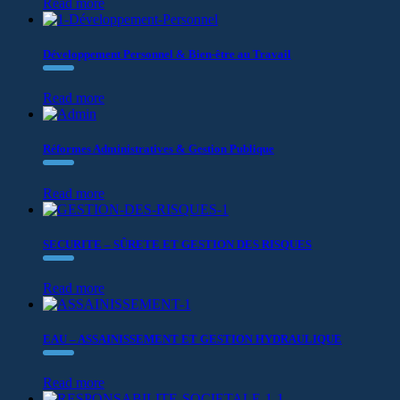
Read more
Développement Personnel & Bien-être au Travail
Read more
Réformes Administratives & Gestion Publique
Read more
SECURITE – SÛRETE ET GESTION DES RISQUES
Read more
EAU – ASSAINISSEMENT ET GESTION HYDRAULIQUE
Read more