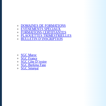
ETUDES & CONSEIL
FORMATIONS
DOMAINES DE FORMATIONS
EVÉNEMENTS SPÉCIAUX
FORMATIONS CERTIFIANTES
PLAQUETTES TRIMESTRIELLES
BULLETIN D’INSCRIPTION
NOS CENTRES
SGC Maroc
SGC France
SGC Côte D’ivoire
SGC Burkina Faso
SGC Sénégal
ACTUALITÉS
SGC EN IMAGE
CONTACT