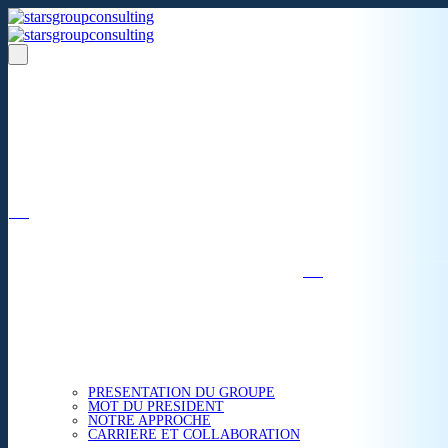
Un réseau de 05 S.A.R.L
dans 03 zones économiques
''Des prestations de qualité,
la garantie de l'excellence'';
Nous avons beaucoup plus à partager.
ACCUEIL
NOUS CONNAITRE
PRESENTATION DU GROUPE
MOT DU PRESIDENT
NOTRE APPROCHE
CARRIERE ET COLLABORATION