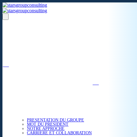
Un réseau de 05 S.A.R.L
dans 03 zones économiques
''Des prestations de qualité,
la garantie de l'excellence'';
Nous avons beaucoup plus à partager.
ACCUEIL
NOUS CONNAITRE
PRESENTATION DU GROUPE
MOT DU PRESIDENT
NOTRE APPROCHE
CARRIERE ET COLLABORATION