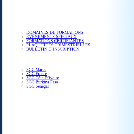
ETUDES & CONSEIL
FORMATIONS
DOMAINES DE FORMATIONS
EVÉNEMENTS SPÉCIAUX
FORMATIONS CERTIFIANTES
PLAQUETTES TRIMESTRIELLES
BULLETIN D’INSCRIPTION
NOS CENTRES
SGC Maroc
SGC France
SGC Côte D’ivoire
SGC Burkina Faso
SGC Sénégal
ACTUALITÉS
SGC EN IMAGE
CONTACT