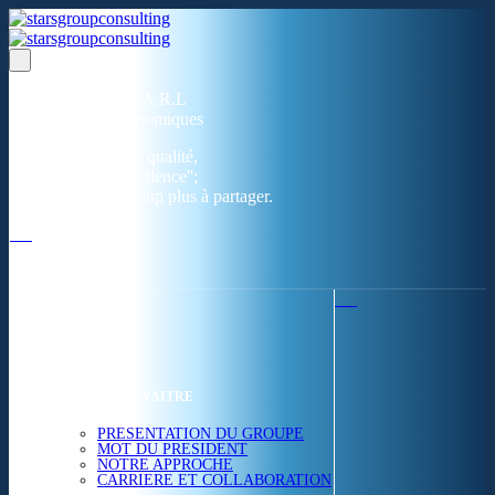
Un réseau de 05 S.A.R.L
dans 03 zones économiques
''Des prestations de qualité,
la garantie de l'excellence'';
Nous avons beaucoup plus à partager.
ACCUEIL
NOUS CONNAITRE
PRESENTATION DU GROUPE
MOT DU PRESIDENT
NOTRE APPROCHE
CARRIERE ET COLLABORATION