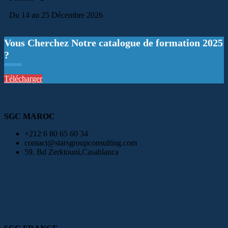
Du 14 au 25 Décembre 2026
Vous Cherchez Notre catalogue de formation 2025
?
Télécharger
SGC MAROC
+212 6 80 65 60 34
contact@starsgroupconsulting.com
59, Bd Zerktouni,Casablanca