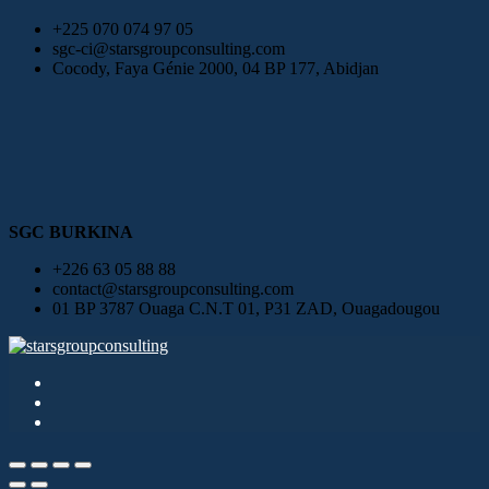
+225 070 074 97 05
sgc-ci@starsgroupconsulting.com
Cocody, Faya Génie 2000, 04 BP 177, Abidjan
SGC BURKINA
+226 63 05 88 88
contact@starsgroupconsulting.com
01 BP 3787 Ouaga C.N.T 01, P31 ZAD, Ouagadougou