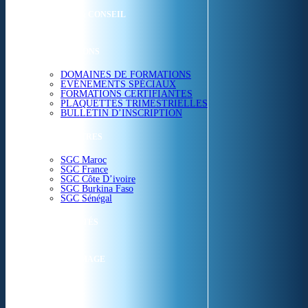
ETUDES & CONSEIL
FORMATIONS
DOMAINES DE FORMATIONS
EVÉNEMENTS SPÉCIAUX
FORMATIONS CERTIFIANTES
PLAQUETTES TRIMESTRIELLES
BULLETIN D’INSCRIPTION
NOS CENTRES
SGC Maroc
SGC France
SGC Côte D’ivoire
SGC Burkina Faso
SGC Sénégal
ACTUALITÉS
SGC EN IMAGE
CONTACT