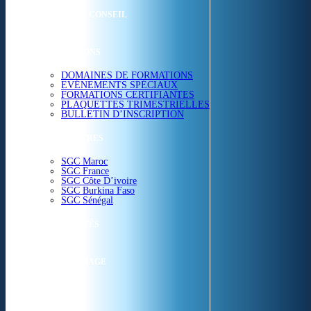
ETUDES & CONSEIL
FORMATIONS
DOMAINES DE FORMATIONS
EVÉNEMENTS SPÉCIAUX
FORMATIONS CERTIFIANTES
PLAQUETTES TRIMESTRIELLES
BULLETIN D’INSCRIPTION
NOS CENTRES
SGC Maroc
SGC France
SGC Côte D’ivoire
SGC Burkina Faso
SGC Sénégal
ACTUALITÉS
SGC EN IMAGE
CONTACT