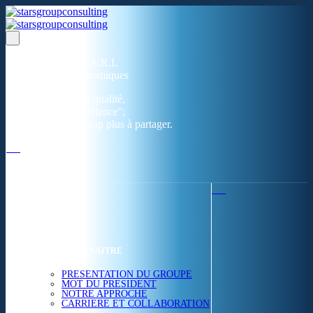
Un réseau de 05 S.A.R.L
dans 03 zones économiques
''Des prestations de qualité,
la garantie de l'excellence'';
Nous avons beaucoup plus à partager.
ACCUEIL
NOUS CONNAITRE
PRESENTATION DU GROUPE
MOT DU PRESIDENT
NOTRE APPROCHE
CARRIERE ET COLLABORATION