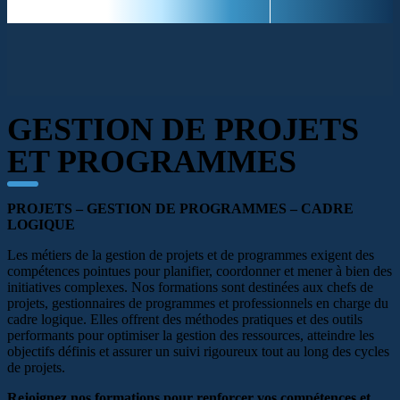
GESTION DE PROJETS
ET PROGRAMMES
PROJETS – GESTION DE PROGRAMMES – CADRE
LOGIQUE
Les métiers de la gestion de projets et de programmes exigent des
compétences pointues pour planifier, coordonner et mener à bien des
initiatives complexes. Nos formations sont destinées aux chefs de
projets, gestionnaires de programmes et professionnels en charge du
cadre logique. Elles offrent des méthodes pratiques et des outils
performants pour optimiser la gestion des ressources, atteindre les
objectifs définis et assurer un suivi rigoureux tout au long des cycles
de projets.
Rejoignez nos formations pour renforcer vos compétences et