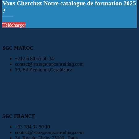
Vous Cherchez Notre catalogue de formation 2025
?
Télécharger
SGC MAROC
+212 6 80 65 60 34
contact@starsgroupconsulting.com
59, Bd Zerktouni,Casablanca
SGC FRANCE
+33 784 32 50 10
contact@starsgroupconsulting.com
24, Rue de Clichy 75009 , Paris