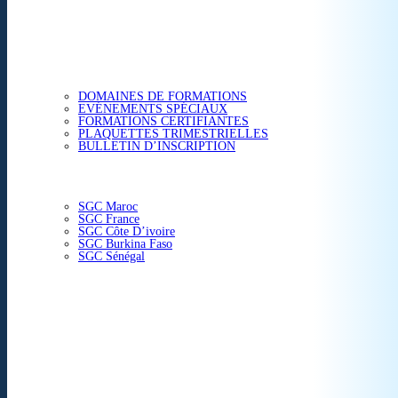
ETUDES & CONSEIL
FORMATIONS
DOMAINES DE FORMATIONS
EVÉNEMENTS SPÉCIAUX
FORMATIONS CERTIFIANTES
PLAQUETTES TRIMESTRIELLES
BULLETIN D’INSCRIPTION
NOS CENTRES
SGC Maroc
SGC France
SGC Côte D’ivoire
SGC Burkina Faso
SGC Sénégal
ACTUALITÉS
SGC EN IMAGE
CONTACT