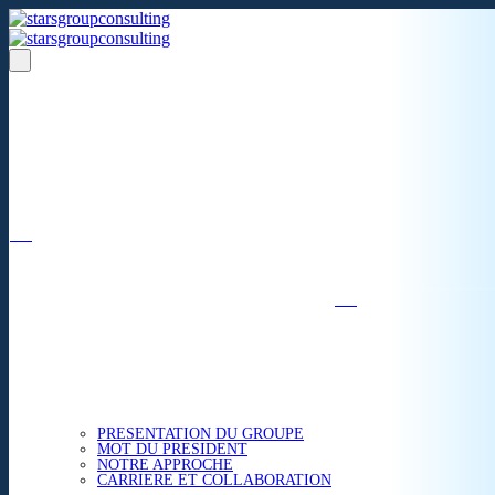
Un réseau de 05 S.A.R.L
dans 03 zones économiques
''Des prestations de qualité,
la garantie de l'excellence'';
Nous avons beaucoup plus à partager.
ACCUEIL
NOUS CONNAITRE
PRESENTATION DU GROUPE
MOT DU PRESIDENT
NOTRE APPROCHE
CARRIERE ET COLLABORATION