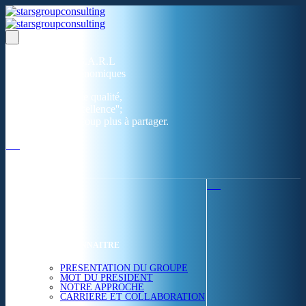
Un réseau de 05 S.A.R.L
dans 03 zones économiques
''Des prestations de qualité,
la garantie de l'excellence'';
Nous avons beaucoup plus à partager.
ACCUEIL
NOUS CONNAITRE
PRESENTATION DU GROUPE
MOT DU PRESIDENT
NOTRE APPROCHE
CARRIERE ET COLLABORATION