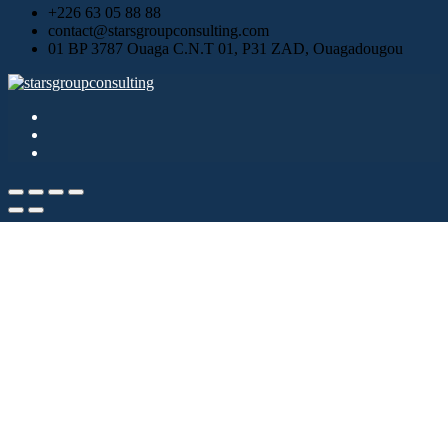
+226 63 05 88 88
contact@starsgroupconsulting.com
01 BP 3787 Ouaga C.N.T 01, P31 ZAD, Ouagadougou