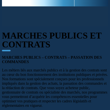
MARCHES PUBLICS ET
CONTRATS
MARCHES PUBLICS – CONTRATS – PASSATION DES
COMMANDES
Les métiers liés aux marchés publics et à la gestion des contrats sont
au cœur du bon fonctionnement des institutions publiques et privées.
Nos formations sont spécialement conçues pour les professionnels
impliqués dans la gestion des achats, la passation des commandes et
la rédaction de contrats. Que vous soyez acheteur public,
gestionnaire de contrats ou spécialiste des marchés, nos programmes
vous permettront d’acquérir les compétences essentielles pour
optimiser vos pratiques et respecter les cadres législatifs et
réglementaires en vigueur.