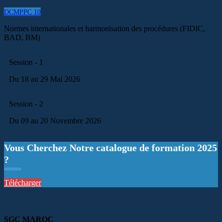
DCMPPC 10
Normes internationales et harmonisation des procédures (FIDIC,
BAD, BM)
Session - 1
Du 18 au 29 Mai 2026
Session - 2
Du 09 au 20 Novembre 2026
Vous Cherchez Notre catalogue de formation 2025
?
Télécharger
SGC MAROC