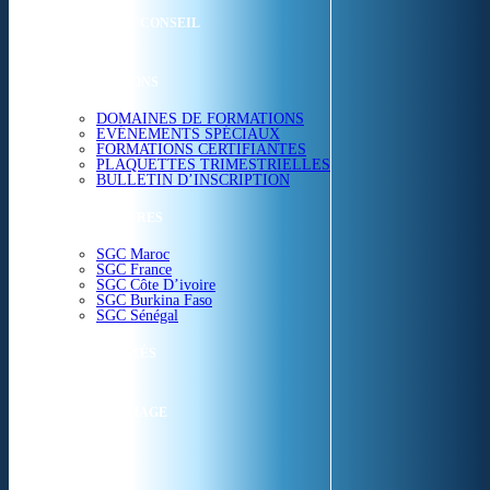
ETUDES & CONSEIL
FORMATIONS
DOMAINES DE FORMATIONS
EVÉNEMENTS SPÉCIAUX
FORMATIONS CERTIFIANTES
PLAQUETTES TRIMESTRIELLES
BULLETIN D’INSCRIPTION
NOS CENTRES
SGC Maroc
SGC France
SGC Côte D’ivoire
SGC Burkina Faso
SGC Sénégal
ACTUALITÉS
SGC EN IMAGE
CONTACT