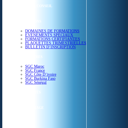
ETUDES & CONSEIL
FORMATIONS
DOMAINES DE FORMATIONS
EVÉNEMENTS SPÉCIAUX
FORMATIONS CERTIFIANTES
PLAQUETTES TRIMESTRIELLES
BULLETIN D’INSCRIPTION
NOS CENTRES
SGC Maroc
SGC France
SGC Côte D’ivoire
SGC Burkina Faso
SGC Sénégal
ACTUALITÉS
SGC EN IMAGE
CONTACT