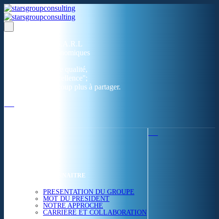
Un réseau de 05 S.A.R.L
dans 03 zones économiques
''Des prestations de qualité,
la garantie de l'excellence'';
Nous avons beaucoup plus à partager.
ACCUEIL
NOUS CONNAITRE
PRESENTATION DU GROUPE
MOT DU PRESIDENT
NOTRE APPROCHE
CARRIERE ET COLLABORATION