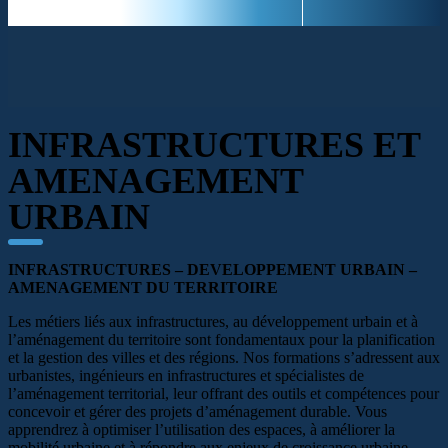
INFRASTRUCTURES ET
AMENAGEMENT
URBAIN
INFRASTRUCTURES – DEVELOPPEMENT URBAIN –
AMENAGEMENT DU TERRITOIRE
Les métiers liés aux infrastructures, au développement urbain et à
l’aménagement du territoire sont fondamentaux pour la planification
et la gestion des villes et des régions. Nos formations s’adressent aux
urbanistes, ingénieurs en infrastructures et spécialistes de
l’aménagement territorial, leur offrant des outils et compétences pour
concevoir et gérer des projets d’aménagement durable. Vous
apprendrez à optimiser l’utilisation des espaces, à améliorer la
mobilité urbaine et à répondre aux enjeux de croissance urbaine.