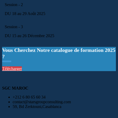
Session - 2
DU 18 au 29 Août 2025
Session - 3
DU 15 au 26 Décembre 2025
Vous Cherchez Notre catalogue de formation 2025
?
Télécharger
SGC MAROC
+212 6 80 65 60 34
contact@starsgroupconsulting.com
59, Bd Zerktouni,Casablanca