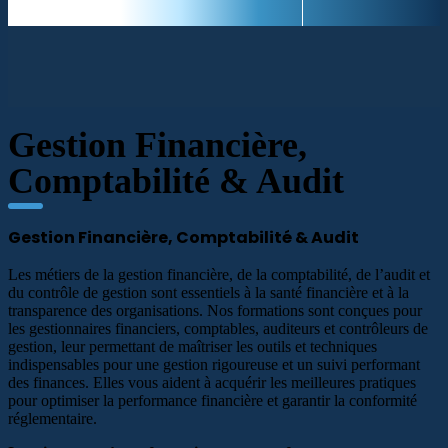
Gestion Financière,
Comptabilité & Audit
Gestion Financière, Comptabilité & Audit
Les métiers de la gestion financière, de la comptabilité, de l’audit et
du contrôle de gestion sont essentiels à la santé financière et à la
transparence des organisations. Nos formations sont conçues pour
les gestionnaires financiers, comptables, auditeurs et contrôleurs de
gestion, leur permettant de maîtriser les outils et techniques
indispensables pour une gestion rigoureuse et un suivi performant
des finances. Elles vous aident à acquérir les meilleures pratiques
pour optimiser la performance financière et garantir la conformité
réglementaire.