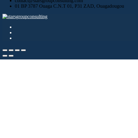
contact@starsgroupconsulting.com
01 BP 3787 Ouaga C.N.T 01, P31 ZAD, Ouagadougou