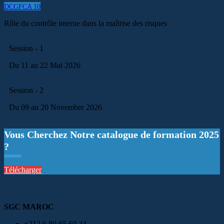
DCGFCA 10
Rôle du contrôle interne dans la maîtrise des risques
Session - 1
Du 11 au 22 Mai 2026
Session - 2
Du 09 au 20 Novembre 2026
Vous Cherchez Notre catalogue de formation 2025
?
Télécharger
SGC MAROC
+212 6 80 65 60 34