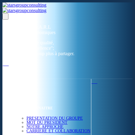
Un réseau de 05 S.A.R.L
dans 03 zones économiques
''Des prestations de qualité,
la garantie de l'excellence'';
Nous avons beaucoup plus à partager.
ACCUEIL
NOUS CONNAITRE
PRESENTATION DU GROUPE
MOT DU PRESIDENT
NOTRE APPROCHE
CARRIERE ET COLLABORATION