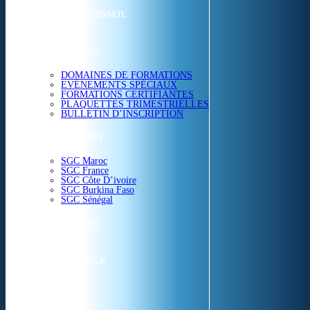
ETUDES & CONSEIL
FORMATIONS
DOMAINES DE FORMATIONS
EVÉNEMENTS SPÉCIAUX
FORMATIONS CERTIFIANTES
PLAQUETTES TRIMESTRIELLES
BULLETIN D’INSCRIPTION
NOS CENTRES
SGC Maroc
SGC France
SGC Côte D’ivoire
SGC Burkina Faso
SGC Sénégal
ACTUALITÉS
SGC EN IMAGE
CONTACT