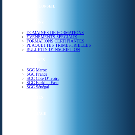
ETUDES & CONSEIL
FORMATIONS
DOMAINES DE FORMATIONS
EVÉNEMENTS SPÉCIAUX
FORMATIONS CERTIFIANTES
PLAQUETTES TRIMESTRIELLES
BULLETIN D’INSCRIPTION
NOS CENTRES
SGC Maroc
SGC France
SGC Côte D’ivoire
SGC Burkina Faso
SGC Sénégal
ACTUALITÉS
SGC EN IMAGE
CONTACT