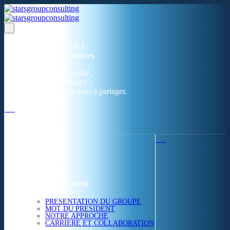
Un réseau de 05 S.A.R.L
dans 03 zones économiques
''Des prestations de qualité,
la garantie de l'excellence'';
Nous avons beaucoup plus à partager.
ACCUEIL
NOUS CONNAITRE
PRESENTATION DU GROUPE
MOT DU PRESIDENT
NOTRE APPROCHE
CARRIERE ET COLLABORATION