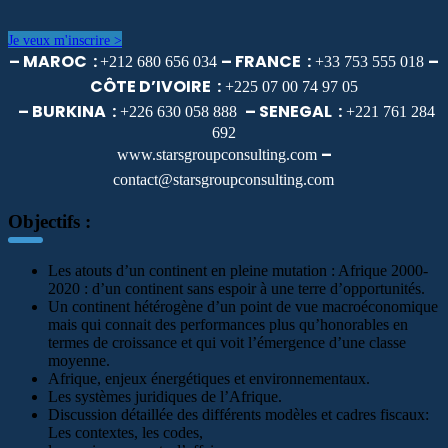
Je veux m'inscrire >
– MAROC :
– FRANCE :
–
+212 680 656 034
+33 753 555 018
CÔTE D’IVOIRE :
+225 07 00 74 97 05
– BURKINA :
– SENEGAL :
+226 630 058 888
+221 761 284
692
–
www.starsgroupconsulting.com
contact@starsgroupconsulting.com
Objectifs :
Les atouts d’un continent en pleine mutation : Afrique 2000-
2020 : d’un continent sans espoir à une terre d’opportunités.
Un continent hétérogène d’un point de vue macroéconomique
mais qui connait des performances plus qu’honorables en
termes de croissance et qui voit l’émergence d’une classe
moyenne.
Afrique, enjeux énergétiques et environnementaux.
Les systèmes juridiques de l’Afrique.
Discussion détaillée des différents modèles et cadres fiscaux:
Les contextes, les codes,