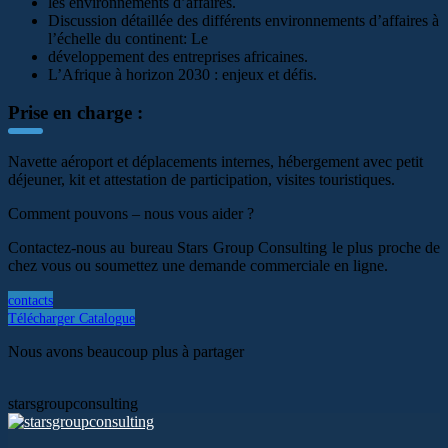
les environnements d’affaires.
Discussion détaillée des différents environnements d’affaires à
l’échelle du continent: Le
développement des entreprises africaines.
L’Afrique à horizon 2030 : enjeux et défis.
Prise en charge :
Navette aéroport et déplacements internes, hébergement
avec petit
déjeuner, kit et attestation de participation, visites
touristiques.
Comment pouvons – nous vous aider ?
Contactez-nous au bureau Stars Group Consulting le plus proche de
chez vous ou soumettez une demande commerciale en ligne.
contacts
Télécharger Catalogue
Nous avons beaucoup plus à partager
starsgroupconsulting