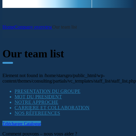
Home
Company overview
Our team list
Our team list
Element not found in /home/starsgro/public_html/wp-
content/themes/consulting/partials/vc_templates/staff_list/staff_list.php
PRESENTATION DU GROUPE
MOT DU PRESIDENT
NOTRE APPROCHE
CARRIERE ET COLLABORATION
NOS RÉFEREENCES
Télécharger Catalogue
Comment pouvons – nous vous aider ?