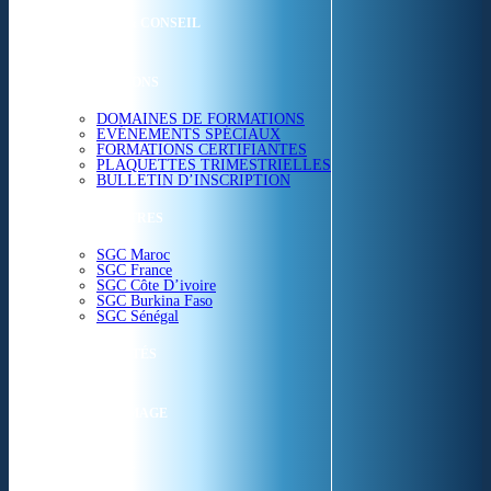
ETUDES & CONSEIL
FORMATIONS
DOMAINES DE FORMATIONS
EVÉNEMENTS SPÉCIAUX
FORMATIONS CERTIFIANTES
PLAQUETTES TRIMESTRIELLES
BULLETIN D’INSCRIPTION
NOS CENTRES
SGC Maroc
SGC France
SGC Côte D’ivoire
SGC Burkina Faso
SGC Sénégal
ACTUALITÉS
SGC EN IMAGE
CONTACT