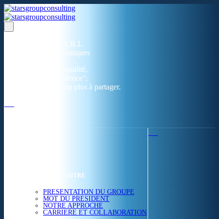
Un réseau de 05 S.A.R.L
dans 03 zones économiques
''Des prestations de qualité,
la garantie de l'excellence'';
Nous avons beaucoup plus à partager.
ACCUEIL
NOUS CONNAITRE
PRESENTATION DU GROUPE
MOT DU PRESIDENT
NOTRE APPROCHE
CARRIERE ET COLLABORATION