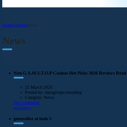
Home
Gallerie
News
News
Non G A.M.S.T.O.P Casinos Hot Picks 2026 Reviews Read 
25 March 2026
Posted by:
starsgroupconsulting
Category:
News
No Comments
read more
generative ai tools 3