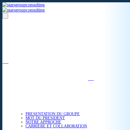
Un réseau de 05 S.A.R.L
dans 03 zones économiques
''Des prestations de qualité,
la garantie de l'excellence'';
Nous avons beaucoup plus à partager.
ACCUEIL
NOUS CONNAITRE
PRESENTATION DU GROUPE
MOT DU PRESIDENT
NOTRE APPROCHE
CARRIERE ET COLLABORATION