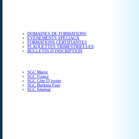
ETUDES & CONSEIL
FORMATIONS
DOMAINES DE FORMATIONS
EVÉNEMENTS SPÉCIAUX
FORMATIONS CERTIFIANTES
PLAQUETTES TRIMESTRIELLES
BULLETIN D’INSCRIPTION
NOS CENTRES
SGC Maroc
SGC France
SGC Côte D’ivoire
SGC Burkina Faso
SGC Sénégal
ACTUALITÉS
SGC EN IMAGE
CONTACT