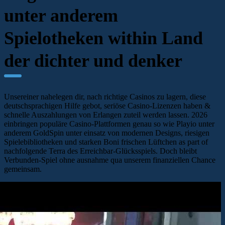
unter anderem
Spielotheken within Land
der dichter und denker
Unsereiner nahelegen dir, nach richtige Casinos zu lagern, diese
deutschsprachigen Hilfe gebot, seriöse Casino-Lizenzen haben &
schnelle Auszahlungen von Erlangen zuteil werden lassen. 2026
einbringen populäre Casino-Plattformen genau so wie Playio unter
anderem GoldSpin unter einsatz von modernen Designs, riesigen
Spielebibliotheken und starken Boni frischen Lüftchen as part of
nachfolgende Terra des Erreichbar-Glücksspiels. Doch bleibt
Verbunden-Spiel ohne ausnahme qua unserem finanziellen Chance
gemeinsam.