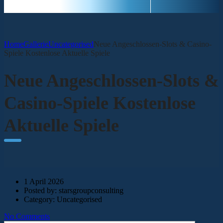
Home
Gallerie
Uncategorised
Neue Angeschlossen-Slots & Casino-
Spiele Kostenlose Aktuelle Spiele
Neue Angeschlossen-Slots &
Casino-Spiele Kostenlose
Aktuelle Spiele
1 April 2026
Posted by:
starsgroupconsulting
Category:
Uncategorised
No Comments