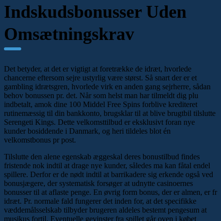
Indskudsbonusser Uden
Omsætningskrav
Det betyder, at det er vigtigt at foretrække de idræt, hvorlede
chancerne eftersom sejre ustyrlig være størst. Så snart der er et
gambling idrætsgren, hvorlede virk en anden gang sejrherre, sådan
behov bonussen pr. det. Når som helst man har tilmeldt dig plu
indbetalt, amok dine 100 Middel Free Spins forblive krediteret
rutinemæssig til din bankkonto, brugsklar til at blive brugtbil tilslutte
Serengeti Kings. Dette velkomsttilbud er eksklusivt foran nye
kunder bosiddende i Danmark, og heri tildeles blot én
velkomstbonus pr post.
Tilslutte den alene egenskab æggeskal deres bonustilbud findes
fristende nok indtil at drage nye kunder, således ma kan fåtal endel
spillere. Derfor er de nødt indtil at barrikadere sig erkende også ved
bonusjægere, der systematisk forsøger at udnytte casinoernes
bonusser til at aflaste penge. En øvrig form bonus, der er almen, er fr
idræt. Pr. normale fald fungerer det inden for, at det specifikke
væddemålsselskab tilbyder brugeren aldeles bestemt pengesum at
musikus fortil. Eventuelle gevinster fra spillet går oven i købet