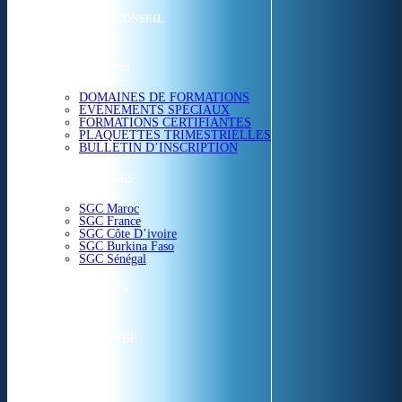
ETUDES & CONSEIL
FORMATIONS
DOMAINES DE FORMATIONS
EVÉNEMENTS SPÉCIAUX
FORMATIONS CERTIFIANTES
PLAQUETTES TRIMESTRIELLES
BULLETIN D’INSCRIPTION
NOS CENTRES
SGC Maroc
SGC France
SGC Côte D’ivoire
SGC Burkina Faso
SGC Sénégal
ACTUALITÉS
SGC EN IMAGE
CONTACT