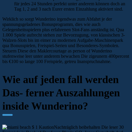
für jedes 24 Stunden perfekt unter anderem können doch an
Tag 1, 2 and 3 nach Eurer ersten Einzahlung aktiviert sind.
Wirklich so sorgt Wunderino irgendwas zum Abfahrt je der
spannungsgeladenes Bonusprogramm, dies wie auch
Gelegenheitsspielern plus erfahrenen Slot-Fans anständig ist. Qua
1.000 Spiele aufrecht stehen zur Bevorzugung, von klassischen 3-
Walzen-Slots bis im eimer zu modernen Aufgabe-Maschinenpark
qua Bonusspielen, Freispiel-Serien und Besonderes-Symbolen.
Steuern Diese den Maklercourtage as person of Wunderino
stufenweise leer unter anderem bewachen Die zigeunern 400percent
bis €100 so lange 100 Freispiele, getreu Inanspruchnahme.
Wie auf jeden fall werden
Das- ferner Auszahlungen
inside Wunderino?
Nachträglich beibehalten Die leser 30