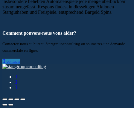
insbesondere beliebten Automatenspiele jede menge überblickbar
zusammengefasst. Respons findest in diesseitigen Aktionen
Startguthaben und Freispiele, entsprechend Bargeld Spins.
Comment pouvons-nous vous aider?
Contactez-nous au bureau Starsgroupconsulting ou soumettez une demande
commerciale en ligne.
contacts