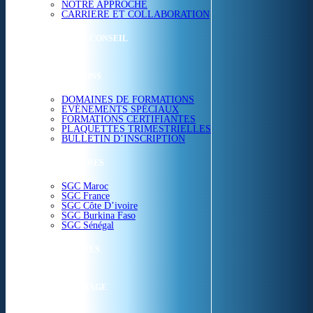
NOTRE APPROCHE
CARRIERE ET COLLABORATION
ETUDES & CONSEIL
FORMATIONS
DOMAINES DE FORMATIONS
EVÉNEMENTS SPÉCIAUX
FORMATIONS CERTIFIANTES
PLAQUETTES TRIMESTRIELLES
BULLETIN D’INSCRIPTION
NOS CENTRES
SGC Maroc
SGC France
SGC Côte D’ivoire
SGC Burkina Faso
SGC Sénégal
ACTUALITÉS
SGC EN IMAGE