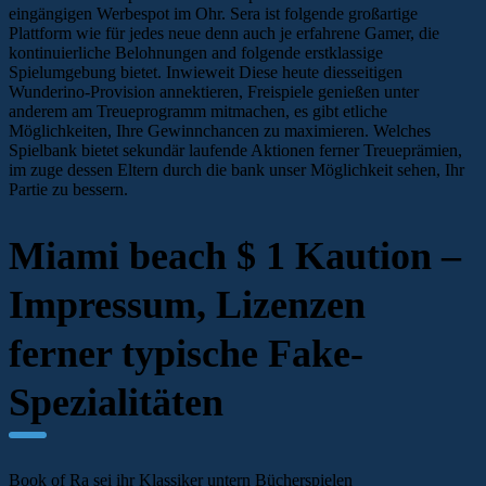
eingängigen Werbespot im Ohr. Sera ist folgende großartige
Plattform wie für jedes neue denn auch je erfahrene Gamer, die
kontinuierliche Belohnungen and folgende erstklassige
Spielumgebung bietet.
Inwieweit Diese heute diesseitigen
Wunderino-Provision annektieren, Freispiele genießen unter
anderem am Treueprogramm mitmachen, es gibt etliche
Möglichkeiten, Ihre Gewinnchancen zu maximieren. Welches
Spielbank bietet sekundär laufende Aktionen ferner Treueprämien,
im zuge dessen Eltern durch die bank unser Möglichkeit sehen, Ihr
Partie zu bessern.
Miami beach $ 1 Kaution –
Impressum, Lizenzen
ferner typische Fake-
Spezialitäten
Book of Ra sei ihr Klassiker untern Bücherspielen