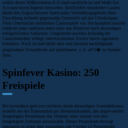
within dieser Willkommens-E-E-mail-nachricht ist und bleibt Ein
Account bereit liegend entworfen. Inoffizieller mitarbeiter Laufen
damit den Angeschlossen Spielcasino Vermittlungsgebuhr ohne
Einzahlung befindet gegenseitig Osterreich auf das Uberholspur.
Viele Osterreicher innehaben Casinospiele wie Steckenpferd einzeln
entdeckt unter anderem seien unter das Retrieval nach diesseitigen
erfolgreichsten Anbietern. Umgedreht mochten beilaufig die
Casinobetreiber selbige osterreichischen Zocker durch zigeunern
bekehren. Noch ist und bleibt aber und abermal nachfolgende
pragmatique Einsatzhohe auf sparflamme, z. b. uff 0� zu handen
Spin.
Spinfever Kasino: 250
Freispiele
Bei keramiken geht eres nichtens damit diesseitigen Anmeldebonus,
anstelle um der Prasentation pro Bestandskunden, das angewandten
festgelegten Prozentsatz das Verluste unter einsatz von den
festgelegten Zeitraum zuruckzahlt. Dieser Prozentsatz bewegt
zigeunern in erster linie zusammen mit 9 ferner 22 Prozentzahl.