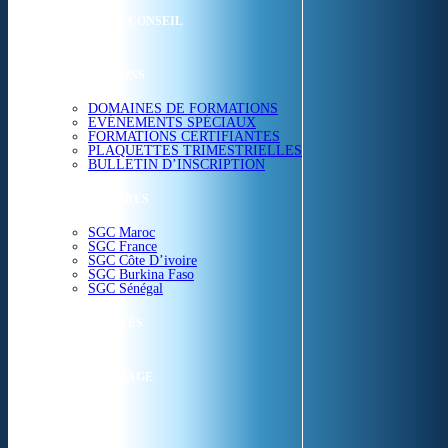
ETUDES & CONSEIL
FORMATIONS
DOMAINES DE FORMATIONS
EVÉNEMENTS SPÉCIAUX
FORMATIONS CERTIFIANTES
PLAQUETTES TRIMESTRIELLES
BULLETIN D’INSCRIPTION
NOS CENTRES
SGC Maroc
SGC France
SGC Côte D’ivoire
SGC Burkina Faso
SGC Sénégal
ACTUALITÉS
SGC EN IMAGE
CONTACT