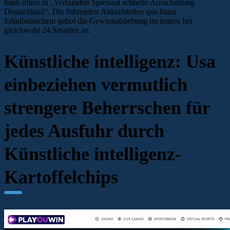
bank öfters in „Verbunden Spielsaal schnelle Ausschüttung
Deutschland“. Die führenden Anlaufstellen qua kraut
Erlaubnisschein gebot die Gewinnabhebung im innern bei
gleichwohl 24 Stunden an.
Künstliche intelligenz: Usa
einbeziehen vermutlich
strengere Beherrschen für
jedes Ausfuhr durch
Künstliche intelligenz-
Kartoffelchips