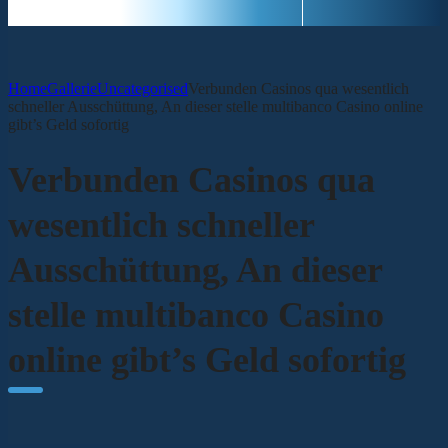
Home
Gallerie
Uncategorised
Verbunden Casinos qua wesentlich
schneller Ausschüttung, An dieser stelle multibanco Casino online
gibt’s Geld sofortig
Verbunden Casinos qua
wesentlich schneller
Ausschüttung, An dieser
stelle multibanco Casino
online gibt’s Geld sofortig