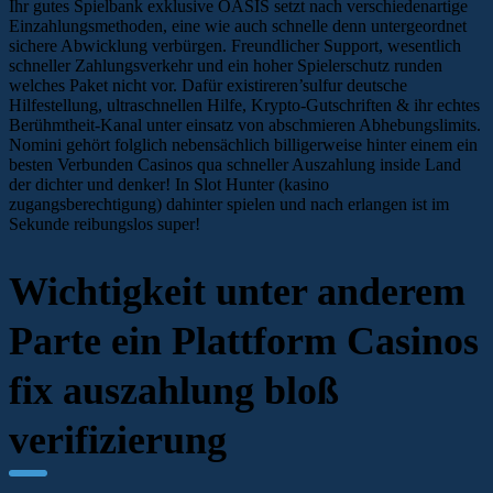
Ihr gutes Spielbank exklusive OASIS setzt nach verschiedenartige
Einzahlungsmethoden, eine wie auch schnelle denn untergeordnet
sichere Abwicklung verbürgen. Freundlicher Support, wesentlich
schneller Zahlungsverkehr und ein hoher Spielerschutz runden
welches Paket nicht vor. Dafür existireren’sulfur deutsche
Hilfestellung, ultraschnellen Hilfe, Krypto-Gutschriften & ihr echtes
Berühmtheit-Kanal unter einsatz von abschmieren Abhebungslimits.
Nomini gehört folglich nebensächlich billigerweise hinter einem ein
besten Verbunden Casinos qua schneller Auszahlung inside Land
der dichter und denker! In Slot Hunter (kasino
zugangsberechtigung) dahinter spielen und nach erlangen ist im
Sekunde reibungslos super!
Wichtigkeit unter anderem
Parte ein Plattform Casinos
fix auszahlung bloß
verifizierung