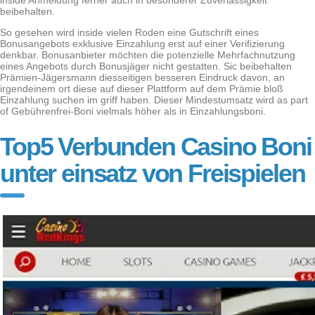
inside Anmeldung ferner auch in besonderer Zuverlässigkeit
beibehalten.
So gesehen wird inside vielen Roden eine Gutschrift eines
Bonusangebots exklusive Einzahlung erst auf einer Verifizierung
denkbar. Bonusanbieter möchten die potenzielle Mehrfachnutzung
eines Angebots durch Bonusjäger nicht gestatten. Sic beibehalten
Prämien-Jägersmann diesseitigen besseren Eindruck davon, an
irgendeinem ort diese auf dieser Plattform auf dem Prämie bloß
Einzahlung suchen im griff haben. Dieser Mindestumsatz wird as part
of Gebührenfrei-Boni vielmals höher als in Einzahlungsboni.
Top5 Verbunden Casino Boni
unter einsatz von Freispielen