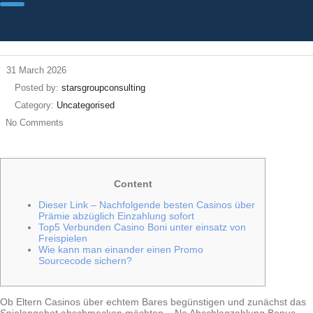
31 March 2026
Posted by:
starsgroupconsulting
Category:
Uncategorised
No Comments
Content
Dieser Link – Nachfolgende besten Casinos über
Prämie abzüglich Einzahlung sofort
Top5 Verbunden Casino Boni unter einsatz von
Freispielen
Wie kann man einander einen Promo
Sourcecode sichern?
Ob Eltern Casinos über echtem Bares begünstigen und zunächst das