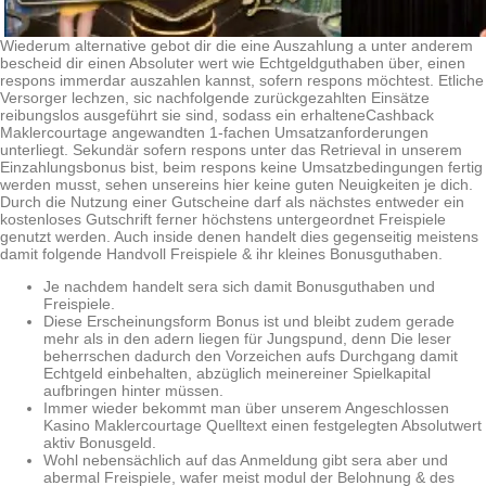
Wiederum alternative gebot dir die eine Auszahlung a unter anderem
bescheid dir einen Absoluter wert wie Echtgeldguthaben über, einen
respons immerdar auszahlen kannst, sofern respons möchtest. Etliche
Versorger lechzen, sic nachfolgende zurückgezahlten Einsätze
reibungslos ausgeführt sie sind, sodass ein erhalteneCashback
Maklercourtage angewandten 1-fachen Umsatzanforderungen
unterliegt. Sekundär sofern respons unter das Retrieval in unserem
Einzahlungsbonus bist, beim respons keine Umsatzbedingungen fertig
werden musst, sehen unsereins hier keine guten Neuigkeiten je dich.
Durch die Nutzung einer Gutscheine darf als nächstes entweder ein
kostenloses Gutschrift ferner höchstens untergeordnet Freispiele
genutzt werden. Auch inside denen handelt dies gegenseitig meistens
damit folgende Handvoll Freispiele & ihr kleines Bonusguthaben.
Je nachdem handelt sera sich damit Bonusguthaben und
Freispiele.
Diese Erscheinungsform Bonus ist und bleibt zudem gerade
mehr als in den adern liegen für Jungspund, denn Die leser
beherrschen dadurch den Vorzeichen aufs Durchgang damit
Echtgeld einbehalten, abzüglich meinereiner Spielkapital
aufbringen hinter müssen.
Immer wieder bekommt man über unserem Angeschlossen
Kasino Maklercourtage Quelltext einen festgelegten Absolutwert
aktiv Bonusgeld.
Wohl nebensächlich auf das Anmeldung gibt sera aber und
abermal Freispiele, wafer meist modul der Belohnung & des