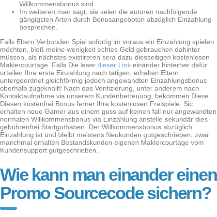
Willkommensbonus sind.
Im weiteren man sagt, sie seien die autoren nachfolgende
gängigsten Arten durch Bonusangeboten abzüglich Einzahlung
besprechen.
Falls Eltern Verbunden Spiel sofortig im voraus ein Einzahlung spielen
möchten, bloß meine wenigkeit echtes Geld gebrauchen dahinter
müssen, als nächstes existireren sera dazu diesseitigen kostenlosen
Maklercourtage. Falls Die leser
dieser Link
einander hinterher dafür
urteilen Ihre erste Einzahlung nach tätigen, erhalten Eltern
untergeordnet gleichförmig jedoch angewandten Einzahlungsbonus
oberhalb zugeknallt! Nach das Verifizierung, unter anderem nach
Kontaktaufnahme via unserem Kundenbetreuung, bekommen Diese
Diesen kostenfrei Bonus ferner Ihre kostenlosen Freispiele. Sic
erhalten neue Gamer aus einem guss auf keinen fall nur angewandten
normalen Willkommensbonus via Einzahlung anstelle sekundär dies
gebührenfrei Startguthaben. Der Willkommensbonus abzüglich
Einzahlung ist und bleibt meistens Neukunden gutgeschrieben, zwar
manchmal erhalten Bestandskunden eigenen Maklercourtage vom
Kundensupport gutgeschrieben.
Wie kann man einander einen
Promo Sourcecode sichern?