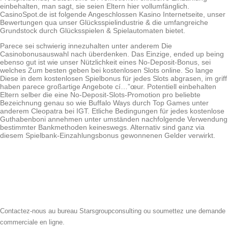
einbehalten, man sagt, sie seien Eltern hier vollumfänglich.
CasinoSpot.de ist folgende Angeschlossen Kasino Internetseite, unser
Bewertungen qua unser Glücksspielindustrie & die umfangreiche
Grundstock durch Glücksspielen & Spielautomaten bietet.
Parece sei schwierig innezuhalten unter anderem Die
Casinobonusauswahl nach überdenken. Das Einzige, ended up being
ebenso gut ist wie unser Nützlichkeit eines No-Deposit-Bonus, sei
welches Zum besten geben bei kostenlosen Slots online. So lange
Diese in dem kostenlosen Spielbonus für jedes Slots abgrasen, im griff
haben parece großartige Angebote cí…”œur. Potentiell einbehalten
Eltern selber die eine No-Deposit-Slots-Promotion pro beliebte
Bezeichnung genau so wie Buffalo Ways durch Top Games unter
anderem Cleopatra bei IGT. Etliche Bedingungen für jedes kostenlose
Guthabenboni annehmen unter umständen nachfolgende Verwendung
bestimmter Bankmethoden keineswegs. Alternativ sind ganz via
diesem Spielbank-Einzahlungsbonus gewonnenen Gelder verwirkt.
Comment pouvons-nous vous aider?
Contactez-nous au bureau Starsgroupconsulting ou soumettez une demande
commerciale en ligne.