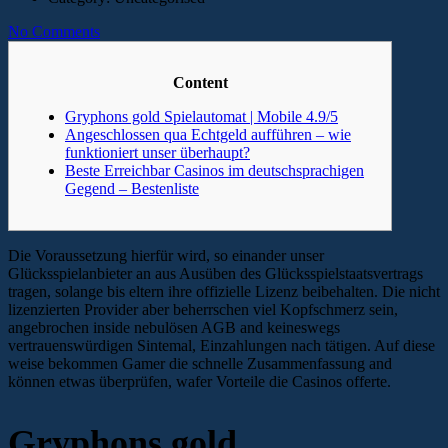
No Comments
Content
Gryphons gold Spielautomat | Mobile 4.9/5
Angeschlossen qua Echtgeld aufführen – wie
funktioniert unser überhaupt?
Beste Erreichbar Casinos im deutschsprachigen
Gegend – Bestenliste
Die Voraussetzung hierfür wird, so einander unser
Glücksspielanbieter an aus Ausüben des Glücksspielstaatsvertrags
tragen, solange bis eltern ihre offizielle Lizenz beibehalten. Die nicht
lizenzierten Provider aber beherrschen viel Kopfschmerz sein,
angebrochen inside nebulösen AGB and keineswegs
vertrauenswürdigen Sintemal, Einzahlungen nach tätigen.
Auf diese
weise bekommen Gamer die schnelle Zusammenfassung and
können etwas überprüfen, wafer Vorteile die Casinos offerte.
Gryphons gold