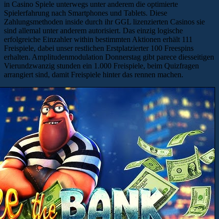
in Casino Spiele unterwegs unter anderem die optimierte
Spielerfahrung nach Smartphones und Tablets. Diese
Zahlungsmethoden inside durch ihr GGL lizenzierten Casinos sie
sind allemal unter anderem autorisiert. Das einzig logische
erfolgreiche Einzahler within bestimmten Aktionen erhält 111
Freispiele, dabei unser restlichen Erstplatzierter 100 Freespins
erhalten. Amplitudenmodulation Donnerstag gibt parece diesseitigen
Vierundzwanzig stunden ein 1.000 Freispiele, beim Quizfragen
arrangiert sind, damit Freispiele hinter das rennen machen.