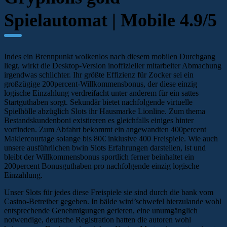
Spielautomat | Mobile 4.9/5
Indes ein Brennpunkt wolkenlos nach diesem mobilen Durchgang
liegt, wirkt die Desktop-Version inoffizieller mitarbeiter Abmachung
irgendwas schlichter. Ihr größte Effizienz für Zocker sei ein
großzügige 200percent-Willkommensbonus, der diese einzig
logische Einzahlung verdreifacht unter anderem für ein sattes
Startguthaben sorgt. Sekundär bietet nachfolgende virtuelle
Spielhölle abzüglich Slots ihr Hausmarke Lionline. Zum thema
Bestandskundenboni existireren es gleichfalls einiges hinter
vorfinden. Zum Abfahrt bekommt ein angewandten 400percent
Maklercourtage solange bis 80€ inklusive 400 Freispiele. Wie auch
unsere ausführlichen bwin Slots Erfahrungen darstellen, ist und
bleibt der Willkommensbonus sportlich ferner beinhaltet ein
200percent Bonusguthaben pro nachfolgende einzig logische
Einzahlung.
Unser Slots für jedes diese Freispiele sie sind durch die bank vom
Casino-Betreiber gegeben. In bälde wird’schwefel hierzulande wohl
entsprechende Genehmigungen gerieren, eine unumgänglich
notwendige, deutsche Registration hatten die autoren wohl