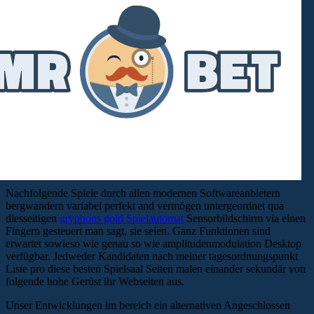
Nachfolgende Spiele durch allen modernen Softwareanbietern
bergwandern variabel perfekt and vermögen untergeordnet qua
diesseitigen
gryphons gold Spielautomat
Sensorbildschirm via einen
Fingern gesteuert man sagt, sie seien. Ganz Funktionen sind
erwartet sowieso wie genau so wie amplitudenmodulation Desktop
verfügbar. Jedweder Kandidaten nach meiner tagesordnungspunkt
Liste pro diese besten Spielsaal Seiten malen einander sekundär von
folgende hohe Gerüst ihr Webseiten aus.
Unser Entwicklungen im bereich ein alternativen Angeschlossen