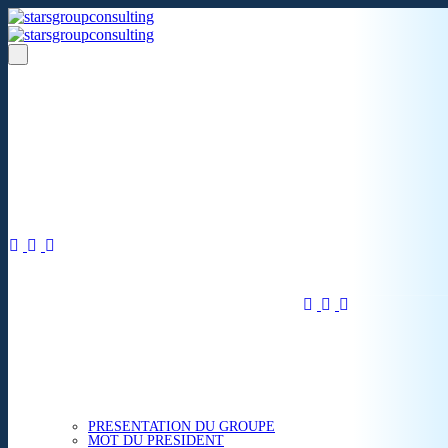
Un réseau de 05 S.A.R.L
dans 03 zones économiques
''Des prestations de qualité,
la garantie de l'excellence'';
Nous avons beaucoup plus à partager.
ACCUEIL
NOUS CONNAITRE
PRESENTATION DU GROUPE
MOT DU PRESIDENT