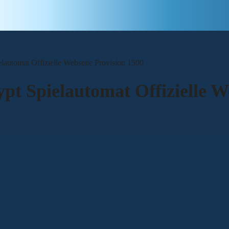
lautomat Offizielle Webseite Provision 1500
pt Spielautomat Offizielle W