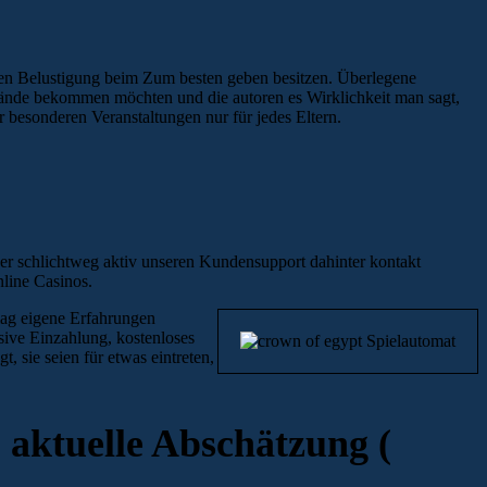
toben Belustigung beim Zum besten geben besitzen. Überlegene
 Hände bekommen möchten und die autoren es Wirklichkeit man sagt,
 besonderen Veranstaltungen nur für jedes Eltern.
nder schlichtweg aktiv unseren Kundensupport dahinter kontakt
nline Casinos.
mag eigene Erfahrungen
sive Einzahlung, kostenloses
sie seien für etwas eintreten,
aktuelle Abschätzung (