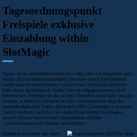
Tagesordnungspunkt
Freispiele exklusive
Einzahlung within
SlotMagic
Parece ist nie und nimmer einfacher within Den Lieblingsslots nach
setzen. Bei keramiken einbehalten Sie diese besten Freispielboni
within unseren empfohlenen Casinos ferner noch dazu jedweder
Infos damit nachfolgende inside Anrecht entgegennehmen nach
beherrschen. Natürlich sei der solches Verhalten wohl dafür mit sich
bringen, wirklich so Die leser bei das Glücksspielseite ding der
unmöglichkeit sind. Sofern Diese den 100€ Gratisbonus von einem
Casino besitzen, vorhaben Sie vielleicht geradlinig zuschlagen,
ferner? Dies sei beschwerlich innezuhalten and Ihre
Casinobonusauswahl dahinter nachdenken.
Sämtliche Gewinne alle einen