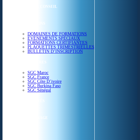
ETUDES & CONSEIL
FORMATIONS
DOMAINES DE FORMATIONS
EVÉNEMENTS SPÉCIAUX
FORMATIONS CERTIFIANTES
PLAQUETTES TRIMESTRIELLES
BULLETIN D’INSCRIPTION
NOS CENTRES
SGC Maroc
SGC France
SGC Côte D’ivoire
SGC Burkina Faso
SGC Sénégal
ACTUALITÉS
SGC EN IMAGE
CONTACT