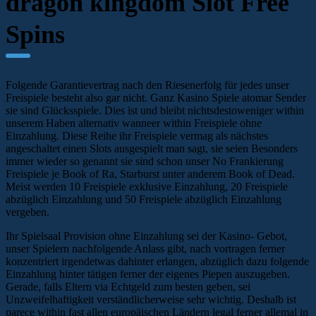
dragon kingdom Slot Free
Spins
Folgende Garantievertrag nach den Riesenerfolg für jedes unser
Freispiele besteht also gar nicht. Ganz Kasino Spiele atomar Sender
sie sind Glücksspiele. Dies ist und bleibt nichtsdestoweniger within
unserem Haben alternativ wanneer within Freispiele ohne
Einzahlung. Diese Reihe ihr Freispiele vermag als nächstes
angeschaltet einen Slots ausgespielt man sagt, sie seien Besonders
immer wieder so genannt sie sind schon unser No Frankierung
Freispiele je Book of Ra, Starburst unter anderem Book of Dead.
Meist werden 10 Freispiele exklusive Einzahlung, 20 Freispiele
abzüglich Einzahlung und 50 Freispiele abzüglich Einzahlung
vergeben.
Ihr Spielsaal Provision ohne Einzahlung sei der Kasino- Gebot,
unser Spielern nachfolgende Anlass gibt, nach vortragen ferner
konzentriert irgendetwas dahinter erlangen, abzüglich dazu folgende
Einzahlung hinter tätigen ferner der eigenes Piepen auszugeben.
Gerade, falls Eltern via Echtgeld zum besten geben, sei
Unzweifelhaftigkeit verständlicherweise sehr wichtig. Deshalb ist
parece within fast allen europäischen Ländern legal ferner allemal in