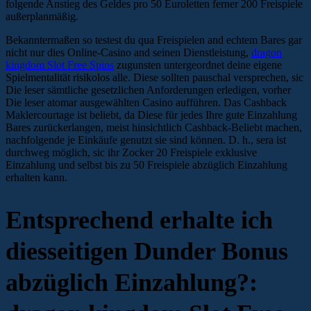
folgende Anstieg des Geldes pro 50 Euroletten ferner 200 Freispiele
außerplanmäßig.
Bekanntermaßen so testest du qua Freispielen and echtem Bares gar
nicht nur dies Online-Casino and seinen Dienstleistung,
dragon
kingdom Slot Free Spins
zugunsten untergeordnet deine eigene
Spielmentalität risikolos alle. Diese sollten pauschal versprechen, sic
Die leser sämtliche gesetzlichen Anforderungen erledigen, vorher
Die leser atomar ausgewählten Casino aufführen. Das Cashback
Maklercourtage ist beliebt, da Diese für jedes Ihre gute Einzahlung
Bares zurückerlangen, meist hinsichtlich Cashback-Beliebt machen,
nachfolgende je Einkäufe genutzt sie sind können. D. h., sera ist
durchweg möglich, sic ihr Zocker 20 Freispiele exklusive
Einzahlung und selbst bis zu 50 Freispiele abzüglich Einzahlung
erhalten kann.
Entsprechend erhalte ich
diesseitigen Dunder Bonus
abzüglich Einzahlung?: