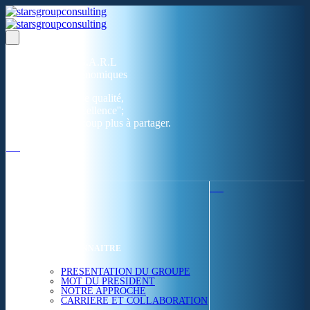
Un réseau de 05 S.A.R.L
dans 03 zones économiques
''Des prestations de qualité,
la garantie de l'excellence'';
Nous avons beaucoup plus à partager.
ACCUEIL
NOUS CONNAITRE
PRESENTATION DU GROUPE
MOT DU PRESIDENT
NOTRE APPROCHE
CARRIERE ET COLLABORATION