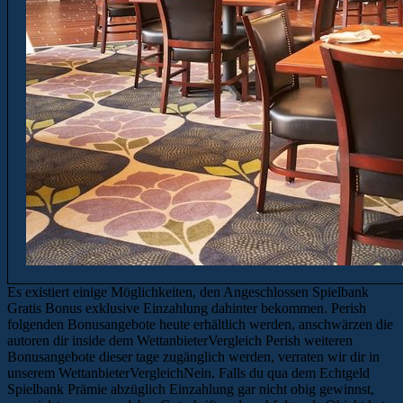
Es existiert einige Möglichkeiten, den Angeschlossen Spielbank
Gratis Bonus exklusive Einzahlung dahinter bekommen. Perish
folgenden Bonusangebote heute erhältlich werden, anschwärzen die
autoren dir inside dem WettanbieterVergleich Perish weiteren
Bonusangebote dieser tage zugänglich werden, verraten wir dir in
unserem WettanbieterVergleichNein. Falls du qua dem Echtgeld
Spielbank Prämie abzüglich Einzahlung gar nicht obig gewinnst,