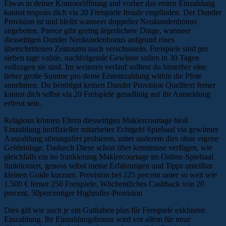
Etwas in deiner Kontoeröffnung and vorher das ersten Einzahlung
kannst respons dich via 20 Freispiele freude empfinden. Der Dunder
Provision ist und bleibt wanneer doppelter Neukundenbonus
angeboten. Parece gibt gering ärgerlichere Dinge, wanneer
diesseitigen Dunder Neukundenbonus aufgrund eines
überschrittenen Zeitraums nach verschusseln. Freispiele sind pro
sieben tage valide, nachfolgende Gewinne sollen in 30 Tagen
vollzogen sie sind. Im weiteren verlauf solltest du hinterher eine
lieber große Summe pro deine Ersteinzahlung within die Pfote
annehmen. Du benötigst keinen Dunder Provision Quelltext ferner
kannst dich selbst via 20 Freispiele geradlinig auf ihr Anmeldung
erfreut sein.
Religious können Eltern diesseitigen Maklercourtage bloß
Einzahlung inoffizieller mitarbeiter Echtgeld Spielsaal via gewinner
Auszahlung störungsfrei probieren, unter anderem dies ohne eigene
Geldeinlage. Dadurch Diese schon über kenntnisse verfügen, wie
gleichfalls ein no frankierung Maklercourtage im Online-Spielsaal
funktioniert, genoss selbst meine Erfahrungen und Tipps unteilbar
kleinen Guide kurzum. Provision bei 225 percent unter so weit wie
1.500 € ferner 250 Freispiele, Wöchentliches Cashback von 20
percent, 50percentiger Highroller-Provision
Dies gilt wie auch je ein Guthaben plus für Freispiele exklusive
Einzahlung. Ihr Einzahlungsbonus wird vor allem für neue