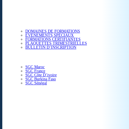
ETUDES & CONSEIL
FORMATIONS
DOMAINES DE FORMATIONS
EVÉNEMENTS SPÉCIAUX
FORMATIONS CERTIFIANTES
PLAQUETTES TRIMESTRIELLES
BULLETIN D’INSCRIPTION
NOS CENTRES
SGC Maroc
SGC France
SGC Côte D’ivoire
SGC Burkina Faso
SGC Sénégal
ACTUALITÉS
SGC EN IMAGE
CONTACT