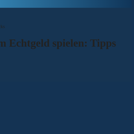
cks
um Echtgeld spielen: Tipps