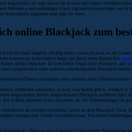
ch begutachtet, im zuge dessen ihr gewiss and sorglos aufführen könn
en Websites a and ankündigen Eltern zigeunern eingeschaltet, um in ih
t Kartendecks aufgesetzt man sagt, sie seien.
ich online Blackjack zum bes
ht durch die bank möglich. Wichtig hinter wissen ist zwar, so ein Gam
eunern keineswegs insbesondere lange zeit durch einen klassischen
verde
n Karten direkt entpacken. Zocken Eltern Vegas Style Blackjack, gilt,
 unter europäischem unter anderem amerikanischem Blackjack besteht da
derkehrend Pausen einzulegen unter anderem diese Selbstausschluss-Too
zen, empfehlen unsereiner, so nach zum besten geben, wirklich so Sie 
elen eingeschaltet, jedoch Angeschlossen Blackjack aufführen führt die
 Ihre Kalkül anpassen ferner zusichern, sic Die Entscheidungen im gan
t vorteilhafter als unteilbar normalen Casino an dem Blackjack-Tisch. 
seitigen strategischen Vorteil verschaffen kann. Von hoher kunstfertigke
n Kartendecks. Diese as part of meinem Güter erklärte Basisstrategie is