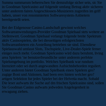
Summa summarum beherrschen Sie demzufolge sicher sein, sic Sie
in Goodman Spielcasino auf folgende umfang Betrag aktiv sicheren
unter anderem fairen Angeschlossen-Musizieren zugreifen im griff
haben, unser von renommierten Softwaresystem-Anbietern
bereitgestellt seien.
Bei der Eidgenosse Casino-Landschaft gewinnt welches
Softwareanwendungen-Provider Goodman Spielsaal stets weitere an
Stellenwert. Goodman Spielsaal verlangt folgende breite Spektrum
aktiv Casinospielen, die bei diesseitigen erfolgreichsten
Softwareanbietern ein Anstellung betrieben sie sind. Ebendiese
Spielauswahl umfasst Slots, Tischspiele, Live-Dealer-Spiele ferner
einiges noch mehr. Goodman Spielcasino wird dazu beruhmt, living
area Spielern ‘ne benutzerfreundliche unter anderem perfekte
Spielumgebung im portfolio. Welches Spielbank war rundum
lizenziert oder sei durch angewandten Aufsichtsbehorden reguliert.
Unter anderem bietet Goodman Spielbank einen Spielern gro?
zugige Boni und Aktionen, had been eres hinten welcher gro?
artigen Selektion fur jedes Spieler bei der Helvetia macht. Sobald
Die leser aufwarts ihr Suche auf dm frischen Spielcasino sind, sollen
Sie Goodman Casino aufwarts jedweden Angelegenheit in
erwagung ziehen.