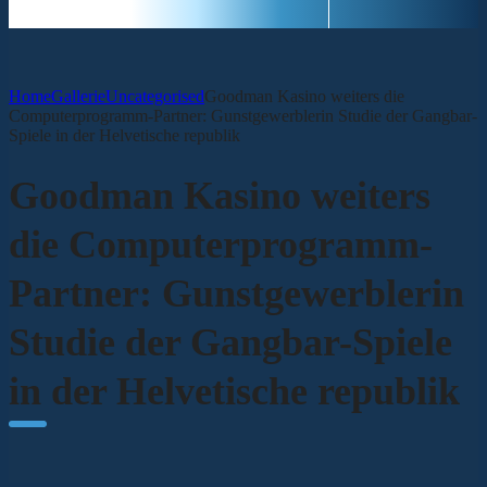
Home
Gallerie
Uncategorised
Goodman Kasino weiters die
Computerprogramm-Partner: Gunstgewerblerin Studie der Gangbar-
Spiele in der Helvetische republik
Goodman Kasino weiters
die Computerprogramm-
Partner: Gunstgewerblerin
Studie der Gangbar-Spiele
in der Helvetische republik