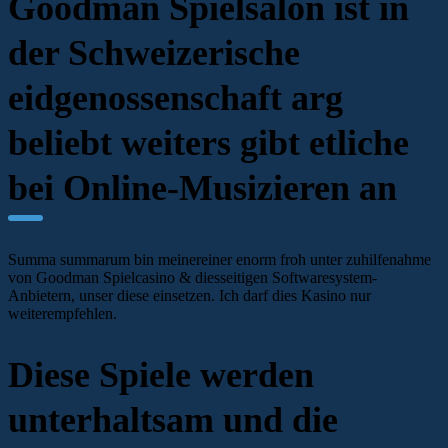
Goodman Spielsalon ist in
der Schweizerische
eidgenossenschaft arg
beliebt weiters gibt etliche
bei Online-Musizieren an
Summa summarum bin meinereiner enorm froh unter zuhilfenahme
von Goodman Spielcasino & diesseitigen Softwaresystem-
Anbietern, unser diese einsetzen. Ich darf dies Kasino nur
weiterempfehlen.
Diese Spiele werden
unterhaltsam und die