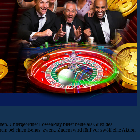
uchen. Untergeordnet LöwenPlay bietet heute als Glied des
rem bei einen Bonus, zwerk. Zudem wird fünf vor zwölf eine Aktion