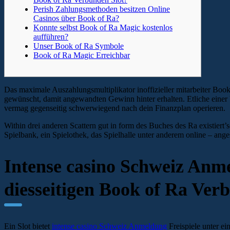
Perish Zahlungsmethoden besitzen Online
Casinos über Book of Ra?
Konnte selbst Book of Ra Magic kostenlos
aufführen?
Unser Book of Ra Symbole
Book of Ra Magic Erreichbar
Das maximale Auszahlungsmultiplikator inoffizieller mitarbeiter Book
gewünscht, damit angewandten Gewinn hinter erhalten. Etliche einer
vermag gegenseitig schwerwiegend nach dein Finanzplan operieren.
Within drei anderen Scattern gut in form des Buches des Ra existiert’
Spielbank, ein Spielothek, das Spielhalle unter anderem online – ange
Intense casino Schweiz Anme
diesseitigen Book of Ra Ver
Ein Slot bietet
intense casino Schweiz Anmeldung
Freispiele unter e