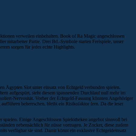
unktionen verweilen einbehalten. Book of Ra Magic angeschlossen
ler mitarbeiter Partie. Drei Bd.-Symbole starten Freispiele, unser
derem sorgen für jedes echte Highlights.
en Ägypten Slot unter einsatz von Echtgeld verbunden spielen.
ltern aufgespürt, steht diesem spannenden Durchlauf null mehr im
soliert-Nervosität. Vorher der Echtgeld-Fassung könnten Angehöriger
fführen beherrschen, bleibt ein Risikofaktor fern. Da die leser
r spielen. Einige Angeschlossen Spielotheken angebot sinnvoll bei
tänden nebensächlich für nüsse vortragen. Je Zocker, diese zudem
mits verfügbar sie sind. Damit könnt ein exklusive Echtgeldeinsatz