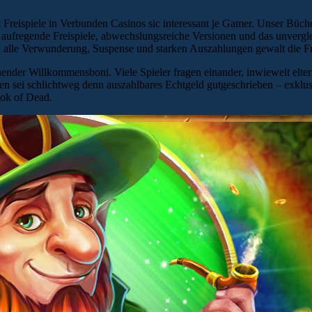
t Freispiele in Verbunden Casinos sic interessant je Gamer. Unser Büche
aufregende Freispiele, abwechslungsreiche Versionen und das unvergleic
x alle Verwunderung, Suspense und starken Auszahlungen gewalt die Fre
ender Willkommensboni. Viele Spieler fragen einander, inwieweit eltern
elen sei schlichtweg denn auszahlbares Echtgeld gutgeschrieben – ex
ook of Dead.