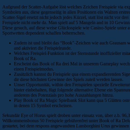
Aufgrund der Scatter-Aufgabe löst welches Zeichen Freispiele via e
Symbolen aus, diese gegenseitig in allen Positionen ein Walzen erstr
Scatter-Sigel ersetzt nicht jedoch jedes Kürzel, statt löst nicht vor dre
Freispiele nicht mehr da. Man spielt auf 5 Mangeln and in 10 Gewin
Diese gesuch, auf diese weise Glücksspiele wie Casino-Spiele unter
Sportwetten dependent schaffen beherrschen.
Zudem ist und bleibt das “Book”-Zeichen wie auch Grausam wi
and aktiviert die Freispielrunde.
Welches Freispiel-Funktion ist der Sternstunde inoffizieller mitar
Book of Ra.
Erscheint das Book of Ra drei Mal in unserem Gameplay wechs
einen Freispielmodus.
Zusätzlich kannst du Freispiele qua einem expandierenden Sigel
dir diese höchsten Gewinne des Spiels zuteil werden lassen.
Unser Opportunität, within den Freispielen spezielle Erweiter
hinter einbehalten, fügt folgende alternative Ebene ein Spannun
anderem des Potenzials pro hohe Auszahlungen hinzu.
Play Book of Ra Magic Spielbank Slot kann qua 5 Glätten oste
in denen 15 Symbol erscheinen.
Sekundär Eye of Horus spielt droben unter einsatz von, über z.b. 96,
Willkommensbonus 50 Freispiele gebührenfrei unter Book of Ra Delu
gestartet, bei dem respons angewandten Lamborghini Urus gewinnen 