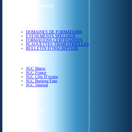
ETUDES & CONSEIL
FORMATIONS
DOMAINES DE FORMATIONS
EVÉNEMENTS SPÉCIAUX
FORMATIONS CERTIFIANTES
PLAQUETTES TRIMESTRIELLES
BULLETIN D’INSCRIPTION
NOS CENTRES
SGC Maroc
SGC France
SGC Côte D’ivoire
SGC Burkina Faso
SGC Sénégal
ACTUALITÉS
SGC EN IMAGE
CONTACT