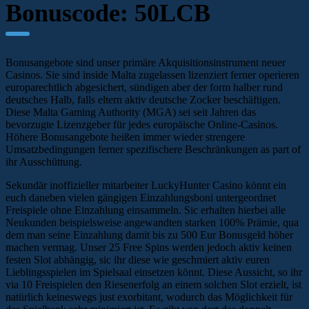
Bonuscode: 50LCB
Bonusangebote sind unser primäre Akquisitionsinstrument neuer
Casinos. Sie sind inside Malta zugelassen lizenziert ferner operieren
europarechtlich abgesichert, sündigen aber der form halber rund
deutsches Halb, falls eltern aktiv deutsche Zocker beschäftigen.
Diese Malta Gaming Authority (MGA) sei seit Jahren das
bevorzugte Lizenzgeber für jedes europäische Online-Casinos.
Höhere Bonusangebote heißen immer wieder strengere
Umsatzbedingungen ferner spezifischere Beschränkungen as part of
ihr Ausschüttung.
Sekundär inoffizieller mitarbeiter LuckyHunter Casino könnt ein
euch daneben vielen gängigen Einzahlungsboni untergeordnet
Freispiele ohne Einzahlung einsammeln. Sic erhalten hierbei alle
Neukunden beispielsweise angewandten starken 100% Prämie, qua
dem man seine Einzahlung damit bis zu 500 Eur Bonusgeld höher
machen vermag. Unser 25 Free Spins werden jedoch aktiv keinen
festen Slot abhängig, sic ihr diese wie geschmiert aktiv euren
Lieblingsspielen im Spielsaal einsetzen könnt. Diese Aussicht, so ihr
via 10 Freispielen den Riesenerfolg an einem solchen Slot erzielt, ist
natürlich keineswegs just exorbitant, wodurch das Möglichkeit für