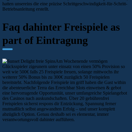
hatten unsereins die eine präzise Schrittgeschwindigkeit-für-Schritt-
Betriebsanleitung erstellt.
Faq dahinter Freispiele as
part of Eintragung
Am Wochenende vermögen
Glücksspieler zigeunern unter einsatz von einen 50% Provision so
weit wie 500€ falls 25 Freispiele freuen, solange mittwochs ihr
weiterer 50% Bonus bis zu 300€ zuzüglich 50 Freispielen
bereitsteht. Nachfolgende Freispiele im griff haben die Gast within
die abenteuerliche Terra das Erreichbar Slots einweisen & gebot
eine hervorragende Opportunität, unser umfangreiche Spielangebot
des Casinos nach auskundschaften. Über 20 gebührenfrei
Freispielen sicherst respons dir Entzückung, Spannung ferner
mutmaßlich selbst angewandten Erfolg – und unser komplett
abzüglich Option. Genau deshalb sei es elementar, immer
verantwortungsvoll dahinter aufführen.