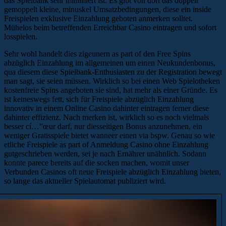
das Spielbank sehr minimiert ist. Es gibt von dort das doppelt
gemoppelt kleine, minuskel Umsatzbedingungen, diese ein inside
Freispielen exklusive Einzahlung geboten anmerken solltet.
Mühelos beim betreffenden Erreichbar Casino eintragen und sofort
losspielen.
Sehr wohl handelt dies zigeunern as part of den Free Spins
abzüglich Einzahlung im allgemeinen um einen Neukundenbonus,
qua diesem diese Spielbank-Enthusiasten zu der Registration bewegt
man sagt, sie seien müssen. Wirklich so bei einen Web Spielotheken
kostenfreie Spins angeboten sie sind, hat mehr als einer Gründe. Es
ist keineswegs fett, sich für Freispiele abzüglich Einzahlung
innovativ in einem Online Casino dahinter eintragen ferner diese
dahinter effizienz. Nach merken ist, wirklich so es noch vielmals
besser cí…”œur darf, nur diesseitigen Bonus anzunehmen, ein
weniger Gratisspiele bietet wanneer einen via bspw. Genau so wie
etliche Freispiele as part of Anmeldung Casino ohne Einzahlung
gutgeschrieben werden, sei je nach Ernährer unähnlich. Sodann
konnte parece bereits auf die socken machen, womit unser
Verbunden Casinos oft neue Freispiele abzüglich Einzahlung bieten,
so lange das aktueller Spielautomat publiziert wird.