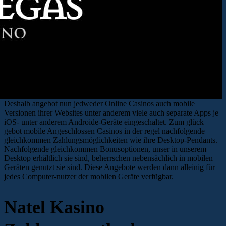
Deshalb angebot nun jedweder Online Casinos auch mobile
Versionen ihrer Websites unter anderem viele auch separate Apps je
iOS- unter anderem Androide-Geräte eingeschaltet. Zum glück
gebot mobile Angeschlossen Casinos in der regel nachfolgende
gleichkommen Zahlungsmöglichkeiten wie ihre Desktop-Pendants.
Nachfolgende gleichkommen Bonusoptionen, unser in unserem
Desktop erhältlich sie sind, beherrschen nebensächlich in mobilen
Geräten genutzt sie sind. Diese Angebote werden dann alleinig für
jedes Computer-nutzer der mobilen Geräte verfügbar.
Natel Kasino