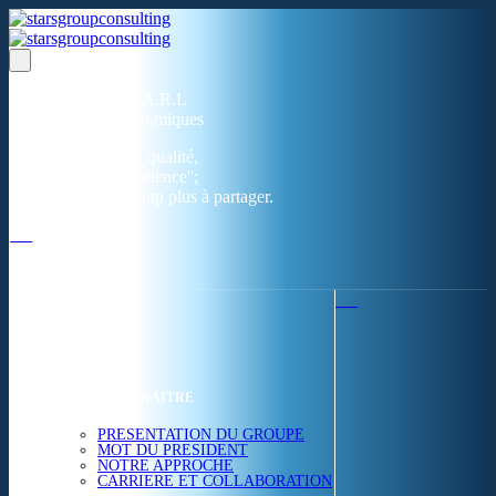
Un réseau de 05 S.A.R.L
dans 03 zones économiques
''Des prestations de qualité,
la garantie de l'excellence'';
Nous avons beaucoup plus à partager.
ACCUEIL
NOUS CONNAITRE
PRESENTATION DU GROUPE
MOT DU PRESIDENT
NOTRE APPROCHE
CARRIERE ET COLLABORATION