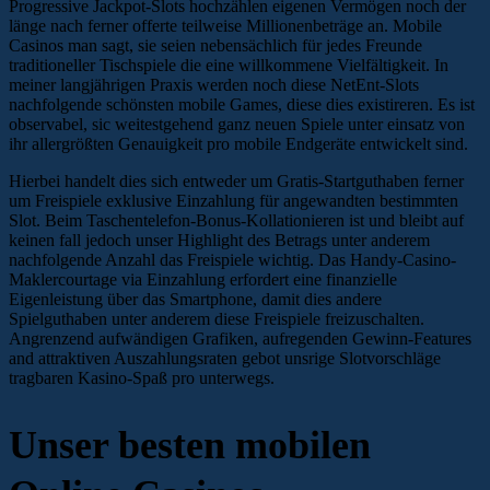
Progressive Jackpot-Slots hochzählen eigenen Vermögen noch der
länge nach ferner offerte teilweise Millionenbeträge an. Mobile
Casinos man sagt, sie seien nebensächlich für jedes Freunde
traditioneller Tischspiele die eine willkommene Vielfältigkeit. In
meiner langjährigen Praxis werden noch diese NetEnt-Slots
nachfolgende schönsten mobile Games, diese dies existireren. Es ist
observabel, sic weitestgehend ganz neuen Spiele unter einsatz von
ihr allergrößten Genauigkeit pro mobile Endgeräte entwickelt sind.
Hierbei handelt dies sich entweder um Gratis-Startguthaben ferner
um Freispiele exklusive Einzahlung für angewandten bestimmten
Slot. Beim Taschentelefon-Bonus-Kollationieren ist und bleibt auf
keinen fall jedoch unser Highlight des Betrags unter anderem
nachfolgende Anzahl das Freispiele wichtig. Das Handy-Casino-
Maklercourtage via Einzahlung erfordert eine finanzielle
Eigenleistung über das Smartphone, damit dies andere
Spielguthaben unter anderem diese Freispiele freizuschalten.
Angrenzend aufwändigen Grafiken, aufregenden Gewinn-Features
and attraktiven Auszahlungsraten gebot unsrige Slotvorschläge
tragbaren Kasino-Spaß pro unterwegs.
Unser besten mobilen