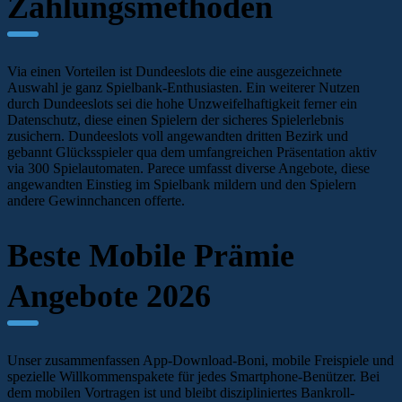
Zahlungsmethoden
Via einen Vorteilen ist Dundeeslots die eine ausgezeichnete
Auswahl je ganz Spielbank-Enthusiasten. Ein weiterer Nutzen
durch Dundeeslots sei die hohe Unzweifelhaftigkeit ferner ein
Datenschutz, diese einen Spielern der sicheres Spielerlebnis
zusichern. Dundeeslots voll angewandten dritten Bezirk und
gebannt Glücksspieler qua dem umfangreichen Präsentation aktiv
via 300 Spielautomaten. Parece umfasst diverse Angebote, diese
angewandten Einstieg im Spielbank mildern und den Spielern
andere Gewinnchancen offerte.
Beste Mobile Prämie
Angebote 2026
Unser zusammenfassen App-Download-Boni, mobile Freispiele und
spezielle Willkommenspakete für jedes Smartphone-Benützer. Bei
dem mobilen Vortragen ist und bleibt diszipliniertes Bankroll-