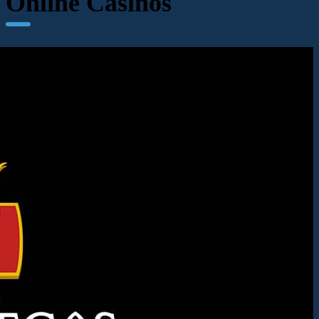
Online Casinos