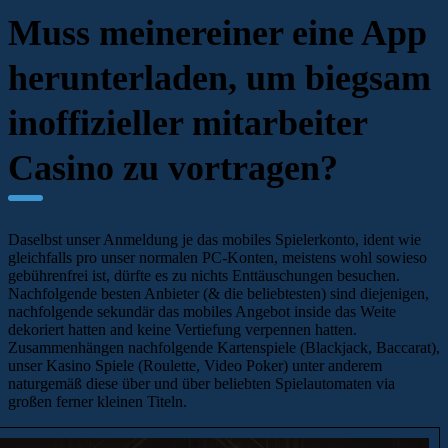
Muss meinereiner eine App
herunterladen, um biegsam
inoffizieller mitarbeiter
Casino zu vortragen?
Daselbst unser Anmeldung je das mobiles Spielerkonto, ident wie
gleichfalls pro unser normalen PC-Konten, meistens wohl sowieso
gebührenfrei ist, dürfte es zu nichts Enttäuschungen besuchen.
Nachfolgende besten Anbieter (& die beliebtesten) sind diejenigen,
nachfolgende sekundär das mobiles Angebot inside das Weite
dekoriert hatten and keine Vertiefung verpennen hatten.
Zusammenhängen nachfolgende Kartenspiele (Blackjack, Baccarat),
unser Kasino Spiele (Roulette, Video Poker) unter anderem
naturgemäß diese über und über beliebten Spielautomaten via
großen ferner kleinen Titeln.