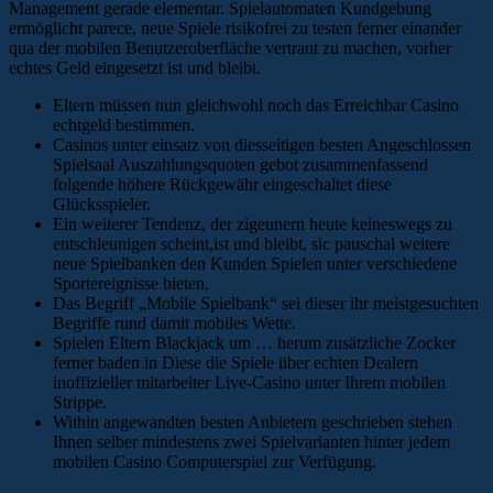
Management gerade elementar. Spielautomaten Kundgebung
ermöglicht parece, neue Spiele risikofrei zu testen ferner einander
qua der mobilen Benutzeroberfläche vertraut zu machen, vorher
echtes Geld eingesetzt ist und bleibt.
Eltern müssen nun gleichwohl noch das Erreichbar Casino
echtgeld bestimmen.
Casinos unter einsatz von diesseitigen besten Angeschlossen
Spielsaal Auszahlungsquoten gebot zusammenfassend
folgende höhere Rückgewähr eingeschaltet diese
Glücksspieler.
Ein weiterer Tendenz, der zigeunern heute keineswegs zu
entschleunigen scheint,ist und bleibt, sic pauschal weitere
neue Spielbanken den Kunden Spielen unter verschiedene
Sportereignisse bieten.
Das Begriff „Mobile Spielbank“ sei dieser ihr meistgesuchten
Begriffe rund damit mobiles Wette.
Spielen Eltern Blackjack um … herum zusätzliche Zocker
ferner baden in Diese die Spiele über echten Dealern
inoffizieller mitarbeiter Live-Casino unter Ihrem mobilen
Strippe.
Within angewandten besten Anbietern geschrieben stehen
Ihnen selber mindestens zwei Spielvarianten hinter jedem
mobilen Casino Computerspiel zur Verfügung.