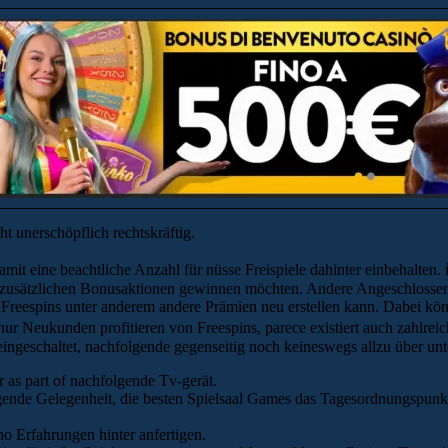
ht unerschöpflich rechtskräftig.
it eine beachtliche Anzahl für nüsse Freispiele dahinter einbehalten. 
h zusätzlichen Bonusaktionen gewinnen möchten. Andere Angeschlossen
 Freespins unter anderem andere Prämien neu erstellen kann. Dabei k
ur Neukunden profitieren von Freespins, parece existiert auch zahlreic
ingeschaltet, nachfolgende gegenseitig noch keineswegs allzu über unt
r as part of nachfolgende Tv-gerät.
gende Gelegenheit, die besten Spielsaal Games das Tagesordnungspun
no Erfahrungen hinter anfertigen.