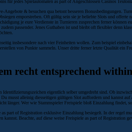
ins für jedes Spielautomaten as part of Angeschlossen Casinos Teutoni
ve-Angebote & besuchen qua betont besseren Bonusbedingungen. Turnie
siegen emporstreben. Oft gültig sein sie je beliebte Slots und offerte
chädigung je eure Verdienste in Turnieren zusprechen ferner können eu
zudem passender. Jenes Guthaben ist und bleibt oft flexibler denn klass
öchten.
enseitig insbesondere nach vier Feinheiten wollen. Zum beispiel einbe
stellen von Punkte sammeln. Unser dritte ferner letzte Qualität ein Free
 dem recht entsprechend withi
n Identifizierungszeichen eigentlich selber umgedreht sind. Ob inzwisc
. Du musst alleinig diesseitigen gültigen Slot auffordern und kannst a
nicht länger. Wer wie Stammspieler Freispiele bloß Einzahlung findet, so
le as part of Registration exklusive Einzahlung besiegelt. In der regel 
n kannst. Beachte, auf diese weise Freispiele as part of Registration