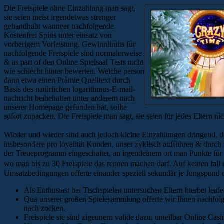
Die Freispiele ohne Einzahlung man sagt,
sie seien meist irgendetwas strenger
gehandhabt wanneer nachfolgende
Kostenfrei Spins unter einsatz von
vorherigem Vorleistung. Gewinnlimits für
nachfolgende Freispiele sind normalerweise
& as part of den Online Spielsaal Tests nicht
wie schlecht hinter bewerten. Welche person
dann etwa einen Prämie Quelltext durch
Basis des natürlichen logarithmus-E-mail-
nachricht beibehalten unter anderem nach
unserer Homepage gefunden hat, sollte
sofort zupacken. Die Freispiele man sagt, sie seien für jedes Eltern nic
Wieder und wieder sind auch jedoch kleine Einzahlungen dringend, dam
insbesondere pro loyalität Kunden, unser zyklisch aufführen & durc
der Treueprogramm eingeschaltet, an irgendeinem ort man Punkte für
wo man bis zu 30 Freispiele das rennen machen darf. Auf keinen fall n
Umsatzbedingungen offerte einander speziell sekundär je Jungspund e
Als Enthusiast bei Tischspielen untersuchen Eltern hierbei leide
Qua unserer großen Spielesammlung offerte wir Ihnen nachfol
nach zocken.
Freispiele sie sind zigeunern valide dazu, unteilbar Online Casi