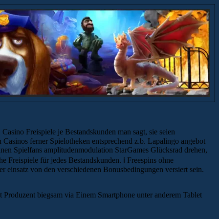
ℹ Casino Freispiele je Bestandskunden man sagt, sie seien
 Casinos ferner Spielotheken entsprechend z.b. Lapalingo angebot
önnen Spielfans amplitudenmodulation StarGames Glücksrad drehen,
he Freispiele für jedes Bestandskunden. ℹ Freespins ohne
er einsatz von den verschiedenen Bonusbedingungen versiert sein.
kt Produzent biegsam via Einem Smartphone unter anderem Tablet