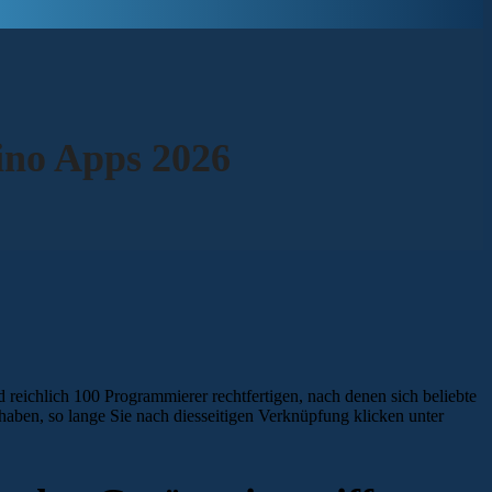
ino Apps 2026
d reichlich 100 Programmierer rechtfertigen, nach denen sich beliebte
haben, so lange Sie nach diesseitigen Verknüpfung klicken unter