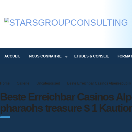
ACCUEIL
NOUS CONNAITRE
ETUDES & CONSEIL
FORMAT
Home
Gallerie
Uncategorised
Beste Erreichbar Casinos Alpenrepublik 
Beste Erreichbar Casinos Alpen
pharaohs treasure $ 1 Kauti