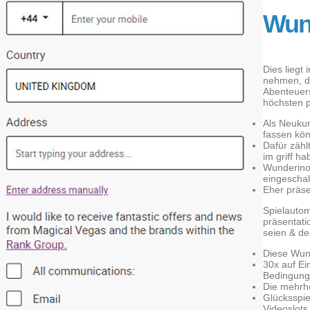
Wund
Dies liegt
nehmen, di
Abenteuers
höchsten p
Als Neukun
fassen kö
Dafür zähl
im griff h
Wunderino 
eingeschalt
Eher präse
Spielautom
präsentati
seien & de
Diese Wund
30x auf Ei
Bedingung
Die mehrhe
Glücksspie
Videoslots