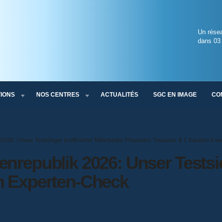
Un rése
dans 03
IONS
NOS CENTRES
ACTUALITÉS
SGC EN IMAGE
CO
2026: Unser Testsieger Inoffizieller Mitarbeiter Pharaohs Treasure $ 1 Kaution Ex
republik 2026: Unser Testsiege
on Experten-Check