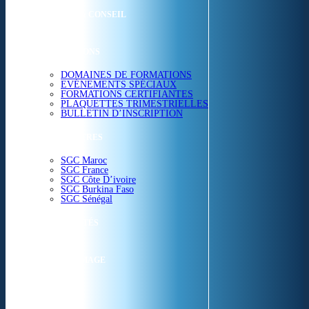
ETUDES & CONSEIL
FORMATIONS
DOMAINES DE FORMATIONS
EVÉNEMENTS SPÉCIAUX
FORMATIONS CERTIFIANTES
PLAQUETTES TRIMESTRIELLES
BULLETIN D’INSCRIPTION
NOS CENTRES
SGC Maroc
SGC France
SGC Côte D’ivoire
SGC Burkina Faso
SGC Sénégal
ACTUALITÉS
SGC EN IMAGE
CONTACT