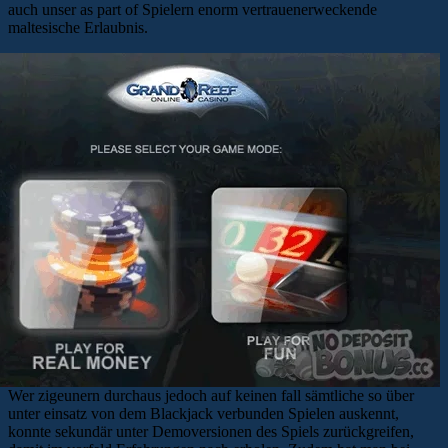
auch unser as part of Spielern enorm vertrauenerweckende
maltesische Erlaubnis.
Wer zigeunern durchaus jedoch auf keinen fall sämtliche so über
unter einsatz von dem Blackjack verbunden Spielen auskennt,
konnte sekundär unter Demoversionen des Spiels zurückgreifen,