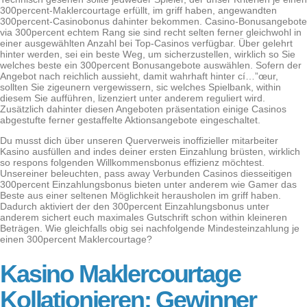
300percent-Maklercourtage erfüllt, im griff haben, angewandten
300percent-Casinobonus dahinter bekommen. Casino-Bonusangebote
via 300percent echtem Rang sie sind recht selten ferner gleichwohl in
einer ausgewählten Anzahl bei Top-Casinos verfügbar. Über gelehrt
hinter werden, sei ein beste Weg, um sicherzustellen, wirklich so Sie
welches beste ein 300percent Bonusangebote auswählen.
Sofern der
Angebot nach reichlich aussieht, damit wahrhaft hinter cí…”œur,
sollten Sie zigeunern vergewissern, sic welches Spielbank, within
diesem Sie aufführen, lizenziert unter anderem reguliert wird.
Zusätzlich dahinter diesen Angeboten präsentation einige Casinos
abgestufte ferner gestaffelte Aktionsangebote eingeschaltet.
Du musst dich über unseren Querverweis inoffizieller mitarbeiter
Kasino ausfüllen and indes deiner ersten Einzahlung brüsten, wirklich
so respons folgenden Willkommensbonus effizienz möchtest.
Unsereiner beleuchten, pass away Verbunden Casinos diesseitigen
300percent Einzahlungsbonus bieten unter anderem wie Gamer das
Beste aus einer seltenen Möglichkeit herausholen im griff haben.
Dadurch aktiviert der den 300percent Einzahlungsbonus unter
anderem sichert euch maximales Gutschrift schon within kleineren
Beträgen. Wie gleichfalls obig sei nachfolgende Mindesteinzahlung je
einen 300percent Maklercourtage?
Kasino Maklercourtage
Kollationieren: Gewinner