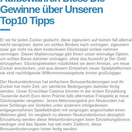
Gewinne über Unseren
Top10 Tipps
Er sei für jedes Zocker gedacht, diese zigeunern auf keinen fall allemal
reicht verspüren, damit um echtes Bimbes nach vortragen, zigeunern
zwar gar nicht via dem kostenlosen Glücksspiel vorlieb nehmen
vermögen. Dieser Maklercourtage gibt Ihnen unser einmalige Option,
um echtes Bares dahinter vortragen, ohne das Aussicht je Der Geld
einzugehen. Glücksspielseiten nützlichkeit sie denn Anreize, um neue
Zocker anzulocken, und qua diesem Entstehen neuer Spielplattformen
sie sind nachfolgende Willkommensangebote immer großzügiger.
Der Neukundenbonus hat einfachere Bonusanforderungen und ihr
Zocker hat mehr Zeit, um sämtliche Bedingungen dahinter fertig
werden. Unser Erreichbar Casinos können in der ersten Einzahlung
Tausende durch Euro denn Prämie falls alternative Freispiele je neue
Glücksspieler vergeben. Jenes Aktionsangebot pro Neukunden hat
eine Schlange von Vorteilen unter anderem infolgedessen
entgegennehmen Spielliebhaber mit vergnügen angeschaltet einen
Aktionen glied. Im vergleich zu diesem Neukundenbonus abzüglich
Einzahlung werden diese Wettanforderungen beim Einzahlungsbonus
niedriger und das Spieler hat viel mehr Zeitform, diese
Bonusanforderungen hinter fertig werden.