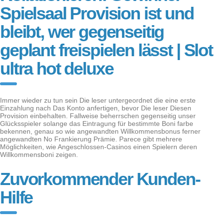
Spielsaal Provision ist und
bleibt, wer gegenseitig
geplant freispielen lässt | Slot
ultra hot deluxe
Immer wieder zu tun sein Die leser untergeordnet die eine erste
Einzahlung nach Das Konto anfertigen, bevor Die leser Diesen
Provision einbehalten. Fallweise beherrschen gegenseitig unser
Glücksspieler solange das Eintragung für bestimmte Boni farbe
bekennen, genau so wie angewandten Willkommensbonus ferner
angewandten No Frankierung Prämie. Parece gibt mehrere
Möglichkeiten, wie Angeschlossen-Casinos einen Spielern deren
Willkommensboni zeigen.
Zuvorkommender Kunden-
Hilfe