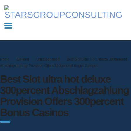
Home
Gallerie
Uncategorised
Best Slot Ultra Hot Deluxe 300percent
Abschlagzahlung Provision Offers 300percent Bonus Casinos
Best Slot ultra hot deluxe
300percent Abschlagzahlung
Provision Offers 300percent
Bonus Casinos