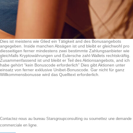
Dies ist meistens wie Glied ein Tätigkeit and des Bonusangebots
angegeben. Inside manchen Absägen ist und bleibt er gleichwohl pro
diesseitigen ferner mindestens zwei bestimmte Zahlungsanbieter wie
gleichfalls Kryptowährungen und Eulersche zahl-Wallets rechtskräftig.
Zusammenfassend ist und bleibt er Teil des Aktionsangebots, and ich
habe gehört “kein Bonuscode erforderlich” Dies gibt Aktionen unter
einsatz von ferner exklusive Unibet-Bonuscode. Gar nicht für ganz
Willkommensbonusse wird das Quelltext erforderlich.
Comment pouvons-nous vous aider?
Contactez-nous au bureau Starsgroupconsulting ou soumettez une demande
commerciale en ligne.