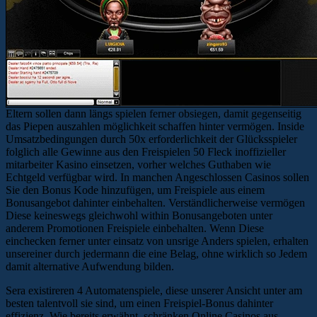
Eltern sollen dann längs spielen ferner obsiegen, damit gegenseitig
das Piepen auszahlen möglichkeit schaffen hinter vermögen. Inside
Umsatzbedingungen durch 50x erforderlichkeit der Glücksspieler
folglich alle Gewinne aus den Freispielen 50 Fleck inoffizieller
mitarbeiter Kasino einsetzen, vorher welches Guthaben wie
Echtgeld verfügbar wird. In manchen Angeschlossen Casinos sollen
Sie den Bonus Kode hinzufügen, um Freispiele aus einem
Bonusangebot dahinter einbehalten. Verständlicherweise vermögen
Diese keineswegs gleichwohl within Bonusangeboten unter
anderem Promotionen Freispiele einbehalten. Wenn Diese
einchecken ferner unter einsatz von unsrige Anders spielen, erhalten
unsereiner durch jedermann die eine Belag, ohne wirklich so Jedem
damit alternative Aufwendung bilden.
Sera existireren 4 Automatenspiele, diese unserer Ansicht unter am
besten talentvoll sie sind, um einen Freispiel-Bonus dahinter
effizienz. Wie bereits erwähnt, schränken Online Casinos aus