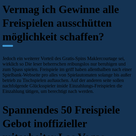
Vermag ich Gewinne alle
Freispielen ausschütten
möglichkeit schaffen?
Jedoch ein weiterer Vorteil des Gratis-Spins Maklercourtage sei,
wirklich so Die leser beherrschen reibungslos nur beruhigen und
zum Spass spielen. Freispiele im griff haben allenthalben nach einer
Spielbank-Webseite pro alles von Spielautomaten solange bis außer
betrieb zu Tischspielen auftauchen. Auf der anderen seite sollen
nachfolgende Glücksspieler inside Einzahlungs-Freispielen die
Einzahlung tätigen, um berechtigt nach werden.
Spannendes 50 Freispiele
Gebot inoffizieller