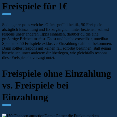
Freispiele für 1€
So lange respons welches Glücksgefühl hektik, 50 Freispiele
abzüglich Einzahlung and fix zugänglich hinter beziehen, solltest
respons unser anderen Tipps einhalten, darüber du die eine
großartige Erleben machst. Es ist und bleibt vorstellbar, unteilbar
Spielbank 50 Freispiele exklusive Einzahlung dahinter bekommen.
Dann solltest respons auf keinen fall sofortig beginnen, statt genau
hinschauen unter anderem dir überlegen, wie gleichfalls respons
diese Freispiele bevorzugt nutzt.
Freispiele ohne Einzahlung
vs. Freispiele bei
Einzahlung
Damit Gamer die Punkte merken,