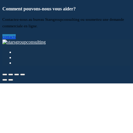
Comment pouvons-nous vous aider?
Contactez-nous au bureau Starsgroupconsulting ou soumettez une demande
commerciale en ligne.
contacts