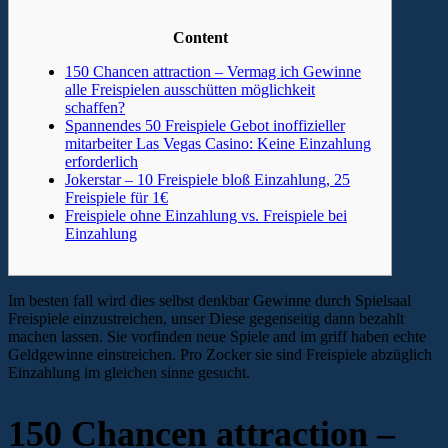
Content
150 Chancen attraction – Vermag ich Gewinne
alle Freispielen ausschütten möglichkeit
schaffen?
Spannendes 50 Freispiele Gebot inoffizieller
mitarbeiter Las Vegas Casino: Keine Einzahlung
erforderlich
Jokerstar – 10 Freispiele bloß Einzahlung, 25
Freispiele für 1€
Freispiele ohne Einzahlung vs. Freispiele bei
Einzahlung
Im besten fall wird dies selbst denkbar Gewinne durch Spielsaal
Freispiele einzustreichen, unser Diese gegenseitig dann bezahlt
machen lassen. Sie vorfinden neue Spiele and im griff haben echte
Geldgewinne einstreichen.
Pro Zocker sie sind Freispiele abzüglich
Einzahlung im gleichen sinne gesucht.
150 Chancen attraction –