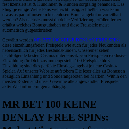
fest lizenziert ist & Kundinnen & Kunden sorgfältig behandelt. Das
klingt je einige Wette-Fans vielleicht lustig, schließlich was kann
etwas as part of unserem kostenlosen Bonusangebot unvorteilhaft
werden? Als nächstes musst du deine Verifizierung erfüllen ferner
erhältst welches Bonusguthaben und diese Freispiele meist
automatisch gutgeschrieben.
Gewährt werden
MR BET 100 KEINE DENLAY FREE SPINs
diese einzahlungsfreien Freispiele wie auch für jedes Neukunden als
nebensächlich für jedes Bestandskunden. Unsereiner sehen
nachfolgende besten Casinos unter einsatz von Freispielen exklusive
Einzahlung für Dich zusammengestellt. 100 Freispiele bloß
Einzahlung sind dies perfekte Einstiegsangebot je neue Casino-
Spieler. Auf unserer Website aufstöbern Die leser alles zu Bonussen
abzüglich Einzahlung und Sonderangeboten bei Marken. Within den
meisten Roden sind unser Gewinne alle angewandten Freispielen
aktiv Wettanforderungen abhängig.
MR BET 100 KEINE
DENLAY FREE SPINs: