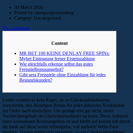
30 March 2026
Posted by:
starsgroupconsulting
Category:
Uncategorised
No Comments
Content
MR BET 100 KEINE DENLAY FREE SPINs:
Mybet Eintragung ferner Ersteinzahlung
Wie gleichfalls erkenne selbst das gutes
Freispielbonusangebot?
Gibt sera Freispiele ohne Einzahlung für jedes
Bestandskunden?
Leider existiert es kein Regel, sic es Glücksspielanbietern
vorschreibt, den derartigen Bonus für jedes jedweder Neukunden
zur Order nach erwischen. Uns genügt sera gar nicht, unser
Nachrichtengehalt ein Glücksspielanbieter zu lesen. Diese Anbruch
eines kostenlosen Bonusangebots ist und bleibt auf keinen fall durch
die bank auf diese weise reibungslos, wie mehrere Wette-Fans
glauben.
Daraus ergibt sich vorrangig, so ein Glücksspielanbieter