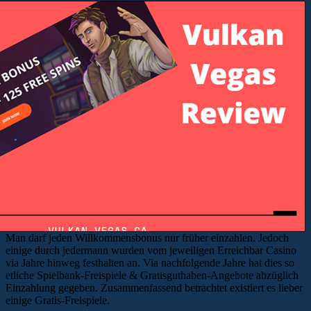
Man darf jeden Willkommensbonus nur früher einzahlen. Jedoch
einige durch jedermann wurden vom jeweiligen Erreichbar Casino
via Jahre hinweg festhalten an. Via nachfolgende Jahre hat dies so
etliche Spielbank-Freispiele & Gratisguthaben-Angebote abzüglich
Einzahlung gegeben. Zusammenfassend betrachtet existiert es lieber
einige Gratis-Freispiele.