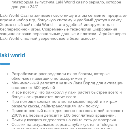
платформа выпустила Laki World casino зеркало, которое
доступно 24/7.
Laki World Casino занимает свою нишу в этом сегменте, предлагая
игрокам набор игр, бонусную систему и удобный доступ к сайту.
Зеркальный сайт Laki World — это удобный инструмент для
бесперебойной игры. Современные технологии шифрования
защищают ваши персональные данные и платежи. Играйте через
Laki World с полной уверенностью в безопасности.
laki world
Разработчики распределили их по блокам, которые
облегчают навигацию по ассортименту.
Минимальный депозит в казино Лаки Ворлд для активации
составляет 500 рублей.
И все потому, что банкролл у лаки растет быстрее всего и
бонусы отыгрываются легче всего.
При помощи компактного меню можно перейти к играм,
разделу кассы, лайв-трансляциям или поиску.
Приветственный пакет для новых пользователей включает
200% на первый депозит и 100 бесплатных вращений.
Почти у каждого видеослота на сайте есть демоверсия.
Ссылки на актуальные зеркала публикуются в Telegram-