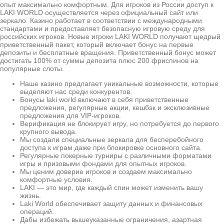
опыт максимально комфортным. Для игроков из России доступ к
LAKI WORLD осуществляется через официальный сайт или
зеркало. Казино работает в соответствии с международными
стандартами и предоставляет безопасную игровую среду для
российских игроков. Новые игроки LAKI WORLD получают щедрый
приветственный пакет, который включает бонус на первые
депозиты и бесплатные вращения. Приветственный бонус может
достигать 100% от суммы депозита плюс 200 фриспинов на
популярные слоты.
Наше казино предлагает уникальные возможности, которые
выделяют нас среди конкурентов.
Бонусы laki world включают в себя приветственные
предложения, регулярные акции, кешбэк и эксклюзивные
предложения для VIP-игроков.
Верификация не блокирует игру, но потребуется до первого
крупного вывода.
Мы создали специальные зеркала для бесперебойного
доступа к играм даже при блокировке основного сайта.
Регулярные покерные турниры с различными форматами
игры и призовыми фондами для опытных игроков.
Мы ценим доверие игроков и создаем максимально
комфортные условия.
LAKI — это мир, где каждый спин может изменить вашу
жизнь.
Laki World обеспечивает защиту данных и финансовых
операций.
Дабы избежать вышеуказанные ограничения, азартная