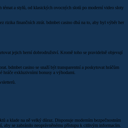
h témat a stylů, od klasických ovocných slotů po moderní video sloty
 rizika finančních ztrát. bdmbet casino dbá na to, aby byl výběr her
tovat jejich herní dobrodružství. Kromě toho se pravidelně objevují
brat. bdmbet casino se snaží být transparentní a poskytovat hráčům
lné hráče exkluzivními bonusy a výhodami.
sletterů.
aspektů a klade na ně velký důraz. Disponuje moderním bezpečnostním
ií, aby se zabránilo neoprávněnému přístupu k citlivým informacím.