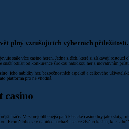
ět plný vzrušujících výherních příležitostí.
uje stále více casino heren. Jedna z těch, které si získávají rostoucí o
e snaží odlišit od konkurence širokou nabídkou her a inovativním přís
sino
, jeho nabídky her, bezpečnostních aspektů a celkového uživatelsk
 tato platforma pro ně vhodná.
t casino
ější hráče. Mezi nejoblíbenější patří klasické casino hry jako sloty, ru
kou. Kromě toho se v nabídce nachází i sekce živého kasina, kde si hrá