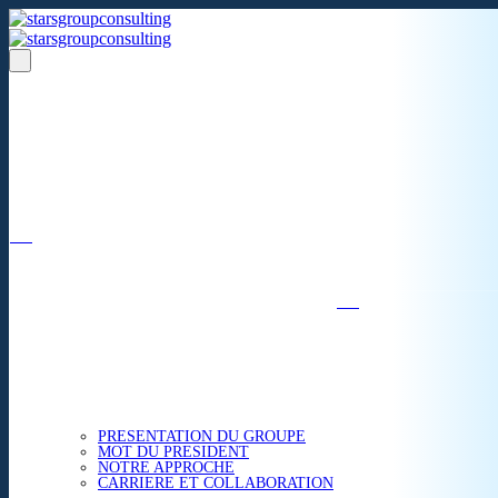
Un réseau de 05 S.A.R.L
dans 03 zones économiques
''Des prestations de qualité,
la garantie de l'excellence'';
Nous avons beaucoup plus à partager.
ACCUEIL
NOUS CONNAITRE
PRESENTATION DU GROUPE
MOT DU PRESIDENT
NOTRE APPROCHE
CARRIERE ET COLLABORATION