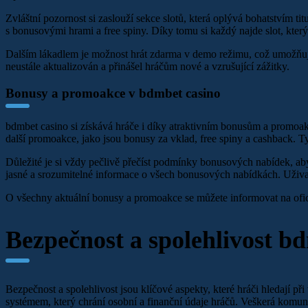
Zvláštní pozornost si zaslouží sekce slotů, která oplývá bohatstvím 
s bonusovými hrami a free spiny. Díky tomu si každý najde slot, kter
Dalším lákadlem je možnost hrát zdarma v demo režimu, což umožňuje h
neustále aktualizován a přinášel hráčům nové a vzrušující zážitky.
Bonusy a promoakce v bdmbet casino
bdmbet casino si získává hráče i díky atraktivním bonusům a promoak
další promoakce, jako jsou bonusy za vklad, free spiny a cashback. Ty
Důležité je si vždy pečlivě přečíst podmínky bonusových nabídek, abys
jasné a srozumitelné informace o všech bonusových nabídkách. Uživa
O všechny aktuální bonusy a promoakce se můžete informovat na ofic
Bezpečnost a spolehlivost b
Bezpečnost a spolehlivost jsou klíčové aspekty, které hráči hledají p
systémem, který chrání osobní a finanční údaje hráčů. Veškerá komun