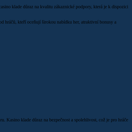
asino klade důraz na kvalitu zákaznické podpory, která je k dispozici
hráčů, kteří oceňují širokou nabídku her, atraktivní bonusy a
oru. Kasino klade důraz na bezpečnost a spolehlivost, což je pro hráče