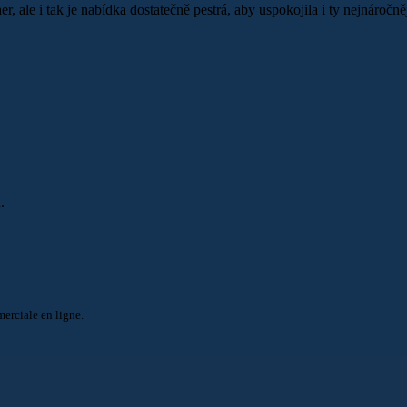
e i tak je nabídka dostatečně pestrá, aby uspokojila i ty nejnáročnější
.
rciale en ligne.