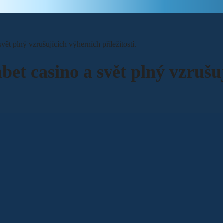
vět plný vzrušujících výherních příležitostí.
et casino a svět plný vzrušují