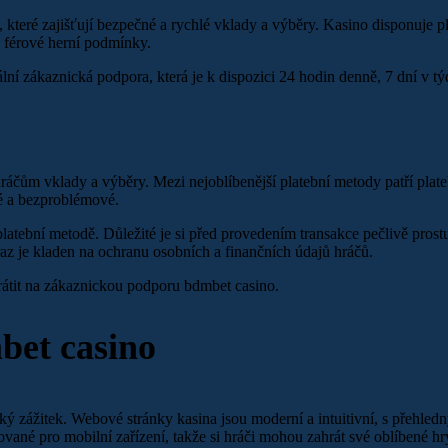
teré zajišťují bezpečné a rychlé vklady a výběry. Kasino disponuje pla
 férové herní podmínky.
ní zákaznická podpora, která je k dispozici 24 hodin denně, 7 dní v tý
áčům vklady a výběry. Mezi nejoblíbenější platební metody patří plateb
lé a bezproblémové.
platební metodě. Důležité je si před provedením transakce pečlivě prost
z je kladen na ochranu osobních a finančních údajů hráčů.
átit na zákaznickou podporu bdmbet casino.
bet casino
ký zážitek. Webové stránky kasina jsou moderní a intuitivní, s přehled
vané pro mobilní zařízení, takže si hráči mohou zahrát své oblíbené hry