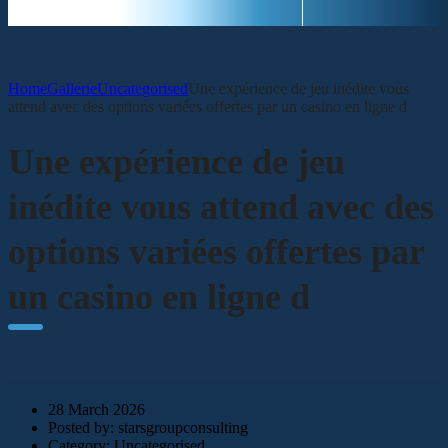
Home
Gallerie
Uncategorised
Une expérience de jeu inédite vous
attend avec des options variées offertes par un casino en ligne d
Une expérience de jeu
inédite vous attend avec des
options variées offertes par
un casino en ligne d
28 March 2026
Posted by:
starsgroupconsulting
Category:
Uncategorised