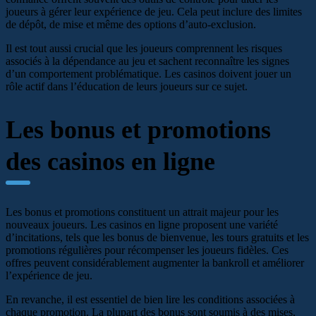
joueurs à gérer leur expérience de jeu. Cela peut inclure des limites
de dépôt, de mise et même des options d’auto-exclusion.
Il est tout aussi crucial que les joueurs comprennent les risques
associés à la dépendance au jeu et sachent reconnaître les signes
d’un comportement problématique. Les casinos doivent jouer un
rôle actif dans l’éducation de leurs joueurs sur ce sujet.
Les bonus et promotions
des casinos en ligne
Les bonus et promotions constituent un attrait majeur pour les
nouveaux joueurs. Les casinos en ligne proposent une variété
d’incitations, tels que les bonus de bienvenue, les tours gratuits et les
promotions régulières pour récompenser les joueurs fidèles. Ces
offres peuvent considérablement augmenter la bankroll et améliorer
l’expérience de jeu.
En revanche, il est essentiel de bien lire les conditions associées à
chaque promotion. La plupart des bonus sont soumis à des mises,