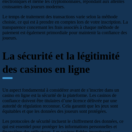
électroniques et même les cryptomonnaies, répondant aux attentes
croissantes des joueurs modernes.
Le temps de traitement des transactions varie selon la méthode
choisie, ce qui est à prendre en comptes lors de votre inscription. La
transparence concernant les frais associés à chaque méthode de
paiement est également primordiale pour maintenir la confiance des
joueurs.
La sécurité et la légitimité
des casinos en ligne
Un aspect fondamental à considérer avant de s’inscrire dans un
casino en ligne est la sécurité de la plateforme. Les casinos de
confiance doivent être titulaires d’une licence délivrée par une
autorité de régulation reconnue. Cela garantit que les jeux sont
équitables et que les données des joueurs sont protégées.
Les protocoles de sécurité incluent le chiffrement des données, ce
qui est essentiel pour protéger les informations personnelles et
financières des utilisateurs. Les casinos fiables investissent