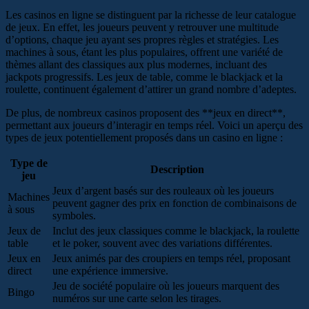
Les casinos en ligne se distinguent par la richesse de leur catalogue
de jeux. En effet, les joueurs peuvent y retrouver une multitude
d’options, chaque jeu ayant ses propres règles et stratégies. Les
machines à sous, étant les plus populaires, offrent une variété de
thèmes allant des classiques aux plus modernes, incluant des
jackpots progressifs. Les jeux de table, comme le blackjack et la
roulette, continuent également d’attirer un grand nombre d’adeptes.
De plus, de nombreux casinos proposent des **jeux en direct**,
permettant aux joueurs d’interagir en temps réel. Voici un aperçu des
types de jeux potentiellement proposés dans un casino en ligne :
Type de
Description
jeu
Jeux d’argent basés sur des rouleaux où les joueurs
Machines
peuvent gagner des prix en fonction de combinaisons de
à sous
symboles.
Jeux de
Inclut des jeux classiques comme le blackjack, la roulette
table
et le poker, souvent avec des variations différentes.
Jeux en
Jeux animés par des croupiers en temps réel, proposant
direct
une expérience immersive.
Jeu de société populaire où les joueurs marquent des
Bingo
numéros sur une carte selon les tirages.