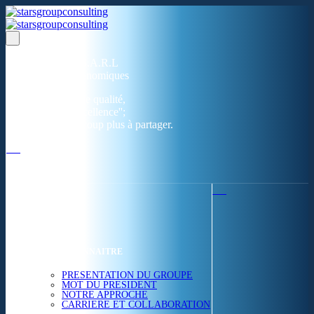
Un réseau de 05 S.A.R.L
dans 03 zones économiques
''Des prestations de qualité,
la garantie de l'excellence'';
Nous avons beaucoup plus à partager.
ACCUEIL
NOUS CONNAITRE
PRESENTATION DU GROUPE
MOT DU PRESIDENT
NOTRE APPROCHE
CARRIERE ET COLLABORATION