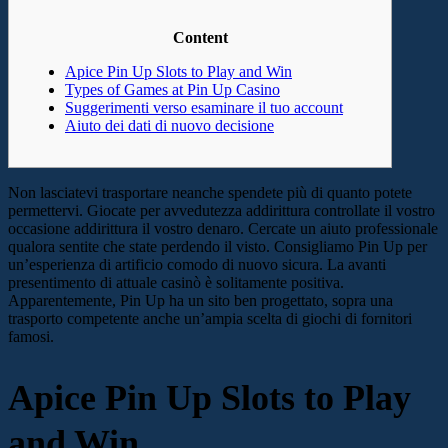
Content
Apice Pin Up Slots to Play and Win
Types of Games at Pin Up Casino
Suggerimenti verso esaminare il tuo account
Aiuto dei dati di nuovo decisione
Non lasciatevi trasportare neanche spendete più di quanto potete
permettervi. Giocate per avvedutezza addirittura controllate il vostro
occasione addirittura il vostro denaro. Cercate un aiuto professionale
qualora sentite che state perdendo il visto. Consigliamo Pin Up per
un’esperienza di artificio comodo di nuovo sicura. La avanti
presentimento di attuale casinò è solitamente positiva.
Apparentemente, Pin Up ha un sito ben progettato, sopra una
trasporto competente anche un’ampia scelta di giochi di fornitori
famosi.
Apice Pin Up Slots to Play
and Win