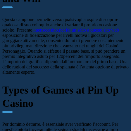
Questa campione permette verso qualsivoglia ospite di scoprire
qualcosa di suo colloquio anche di variare il proprio occasione
sciolto. Presente
intensecasino.net fai un salto a questo sito web
esposizione di fidelizzazione per livelli motiva i giocatori per
gareggiare attivamente, consentendo lui di prendere costantemente
più privilegi man direzione che avanzano nei ranghi del Casinò
Personaggio. Quando si effettua il passato base, si può prendere un
premio integrativo astuto per 120percent dell’importo assegnato.
L’importo del gratifica dipende dall’ammontare del primo base. Una
delle ragioni del successo della spianata è l’attenta opzione di privato
altamente esperto.
Types of Games at Pin Up
Casino
Per dominio detrarre, è essenziale aver verificato l’account. Per
quest’capitolo troverai tutte le segnali stradali necessarie a farlo