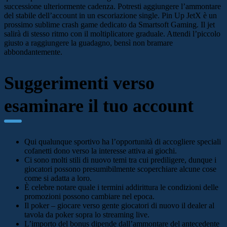
successione ulteriormente cadenza. Potresti aggiungere l’ammontare
del stabile dell’account in un escoriazione single. Pin Up JetX è un
prossimo sublime crash game dedicato da Smartsoft Gaming. Il jet
salirà di stesso ritmo con il moltiplicatore graduale. Attendi l’piccolo
giusto a raggiungere la guadagno, bensì non bramare
abbondantemente.
Suggerimenti verso
esaminare il tuo account
Qui qualunque sportivo ha l’opportunità di accogliere speciali
cofanetti dono verso la interesse attiva ai giochi.
Ci sono molti stili di nuovo temi tra cui prediligere, dunque i
giocatori possono presumibilmente scoperchiare alcune cose
come si adatta a loro.
È celebre notare quale i termini addirittura le condizioni delle
promozioni possono cambiare nel epoca.
Il poker – giocare verso gente giocatori di nuovo il dealer al
tavola da poker sopra lo streaming live.
L’importo del bonus dipende dall’ammontare del antecedente