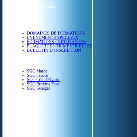
ETUDES & CONSEIL
FORMATIONS
DOMAINES DE FORMATIONS
EVÉNEMENTS SPÉCIAUX
FORMATIONS CERTIFIANTES
PLAQUETTES TRIMESTRIELLES
BULLETIN D’INSCRIPTION
NOS CENTRES
SGC Maroc
SGC France
SGC Côte D’ivoire
SGC Burkina Faso
SGC Sénégal
ACTUALITÉS
SGC EN IMAGE
CONTACT