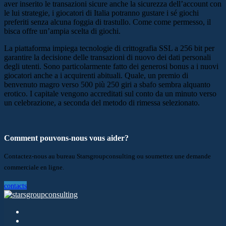
aver inserito le transazioni sicure anche la sicurezza dell’account con
le lui strategie, i giocatori di Italia potranno gustare i sé giochi
preferiti senza alcuna foggia di trastullo. Come come permesso, il
bisca offre un’ampia scelta di giochi.
La piattaforma impiega tecnologie di crittografia SSL a 256 bit per
garantire la decisione delle transazioni di nuovo dei dati personali
degli utenti. Sono particolarmente fatto dei generosi bonus a i nuovi
giocatori anche a i acquirenti abituali. Quale, un premio di
benvenuto magro verso 500 più 250 giri a sbafo sembra alquanto
erotico. I capitale vengono accreditati sul conto da un minuto verso
un celebrazione, a seconda del metodo di rimessa selezionato.
Comment pouvons-nous vous aider?
Contactez-nous au bureau Starsgroupconsulting ou soumettez une demande
commerciale en ligne.
contacts