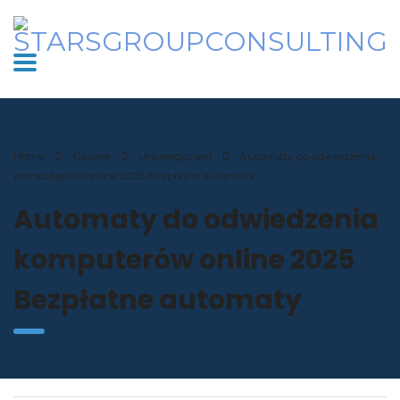
Home
Gallerie
Uncategorised
Automaty do odwiedzenia
komputerów online 2025 Bezpłatne automaty
Automaty do odwiedzenia
komputerów online 2025
Bezpłatne automaty