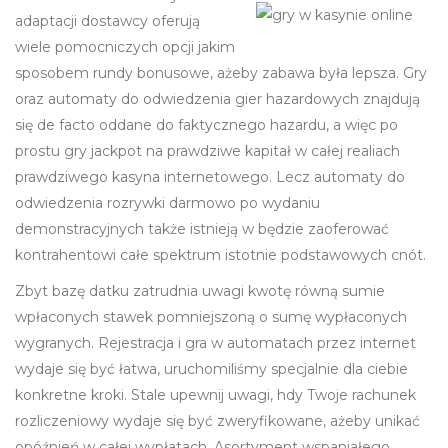
adaptacji dostawcy oferują
wiele pomocniczych opcji jakim
sposobem rundy bonusowe, ażeby zabawa była lepsza. Gry
oraz automaty do odwiedzenia gier hazardowych znajdują
się de facto oddane do faktycznego hazardu, a więc po
prostu gry jackpot na prawdziwe kapitał w całej realiach
prawdziwego kasyna internetowego. Lecz automaty do
odwiedzenia rozrywki darmowo po wydaniu
demonstracyjnych także istnieją w będzie zaoferować
kontrahentowi całe spektrum istotnie podstawowych cnót.
Zbyt bazę datku zatrudnia uwagi kwotę równą sumie
wpłaconych stawek pomniejszoną o sumę wypłaconych
wygranych. Rejestracja i gra w automatach przez internet
wydaje się być łatwa, uruchomiliśmy specjalnie dla ciebie
konkretne kroki. Stale upewnij uwagi, hdy Twoje rachunek
rozliczeniowy wydaje się być zweryfikowane, ażeby unikać
opóźnień w całej wypłatach. Asortyment wspaniałego