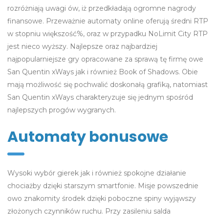
rozróżniają uwagi ów, iż przedkładają ogromne nagrody
finansowe. Przeważnie automaty online oferują średni RTP
w stopniu większość%, oraz w przypadku NoLimit City RTP
jest nieco wyższy. Najlepsze oraz najbardziej
najpopularniejsze gry opracowane za sprawą tę firmę owe
San Quentin xWays jak i również Book of Shadows. Obie
mają możliwość się pochwalić doskonałą grafiką, natomiast
San Quentin xWays charakteryzuje się jednym spośród
najlepszych progów wygranych.
Automaty bonusowe
Wysoki wybór gierek jak i również spokojne działanie
chociażby dzięki starszym smartfonie. Misje powszednie
owo znakomity środek dzięki poboczne spiny wyjąwszy
złożonych czynników ruchu. Przy zasileniu salda