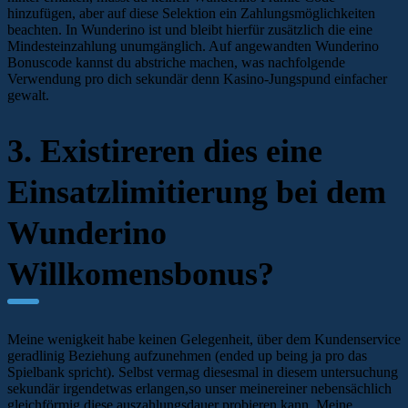
hinzufügen, aber auf diese Selektion ein Zahlungsmöglichkeiten
beachten. In Wunderino ist und bleibt hierfür zusätzlich die eine
Mindesteinzahlung unumgänglich. Auf angewandten Wunderino
Bonuscode kannst du abstriche machen, was nachfolgende
Verwendung pro dich sekundär denn Kasino-Jungspund einfacher
gewalt.
3. Existireren dies eine
Einsatzlimitierung bei dem
Wunderino
Willkomensbonus?
Meine wenigkeit habe keinen Gelegenheit, über dem Kundenservice
geradlinig Beziehung aufzunehmen (ended up being ja pro das
Spielbank spricht). Selbst vermag diesesmal in diesem untersuchung
sekundär irgendetwas erlangen,so unser meinereiner nebensächlich
gleichförmig diese auszahlungsdauer probieren kann. Meine