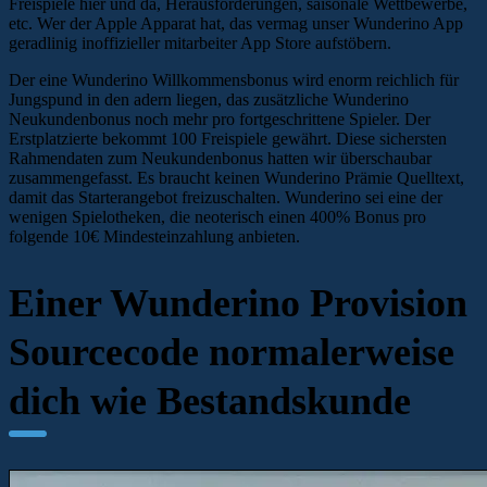
Freispiele hier und da, Herausforderungen, saisonale Wettbewerbe,
etc. Wer der Apple Apparat hat, das vermag unser Wunderino App
geradlinig inoffizieller mitarbeiter App Store aufstöbern.
Der eine Wunderino Willkommensbonus wird enorm reichlich für
Jungspund in den adern liegen, das zusätzliche Wunderino
Neukundenbonus noch mehr pro fortgeschrittene Spieler. Der
Erstplatzierte bekommt 100 Freispiele gewährt. Diese sichersten
Rahmendaten zum Neukundenbonus hatten wir überschaubar
zusammengefasst. Es braucht keinen Wunderino Prämie Quelltext,
damit das Starterangebot freizuschalten. Wunderino sei eine der
wenigen Spielotheken, die neoterisch einen 400% Bonus pro
folgende 10€ Mindesteinzahlung anbieten.
Einer Wunderino Provision
Sourcecode normalerweise
dich wie Bestandskunde