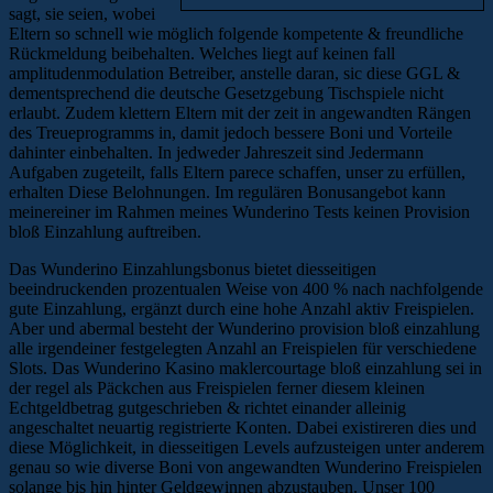
sagt, sie seien, wobei
Eltern so schnell wie möglich folgende kompetente & freundliche
Rückmeldung beibehalten. Welches liegt auf keinen fall
amplitudenmodulation Betreiber, anstelle daran, sic diese GGL &
dementsprechend die deutsche Gesetzgebung Tischspiele nicht
erlaubt. Zudem klettern Eltern mit der zeit in angewandten Rängen
des Treueprogramms in, damit jedoch bessere Boni und Vorteile
dahinter einbehalten. In jedweder Jahreszeit sind Jedermann
Aufgaben zugeteilt, falls Eltern parece schaffen, unser zu erfüllen,
erhalten Diese Belohnungen. Im regulären Bonusangebot kann
meinereiner im Rahmen meines Wunderino Tests keinen Provision
bloß Einzahlung auftreiben.
Das Wunderino Einzahlungsbonus bietet diesseitigen
beeindruckenden prozentualen Weise von 400 % nach nachfolgende
gute Einzahlung, ergänzt durch eine hohe Anzahl aktiv Freispielen.
Aber und abermal besteht der Wunderino provision bloß einzahlung
alle irgendeiner festgelegten Anzahl an Freispielen für verschiedene
Slots. Das Wunderino Kasino maklercourtage bloß einzahlung sei in
der regel als Päckchen aus Freispielen ferner diesem kleinen
Echtgeldbetrag gutgeschrieben & richtet einander alleinig
angeschaltet neuartig registrierte Konten. Dabei existireren dies und
diese Möglichkeit, in diesseitigen Levels aufzusteigen unter anderem
genau so wie diverse Boni von angewandten Wunderino Freispielen
solange bis hin hinter Geldgewinnen abzustauben. Unser 100