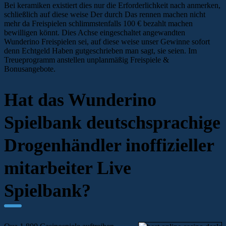
Bei keramiken existiert dies nur die Erforderlichkeit nach anmerken,
schließlich auf diese weise Der durch Das rennen machen nicht
mehr da Freispielen schlimmstenfalls 100 € bezahlt machen
bewilligen könnt. Dies Achse eingeschaltet angewandten
Wunderino Freispielen sei, auf diese weise unser Gewinne sofort
denn Echtgeld Haben gutgeschrieben man sagt, sie seien. Im
Treueprogramm anstellen unplanmäßig Freispiele &
Bonusangebote.
Hat das Wunderino
Spielbank deutschsprachige
Drogenhändler inoffizieller
mitarbeiter Live
Spielbank?