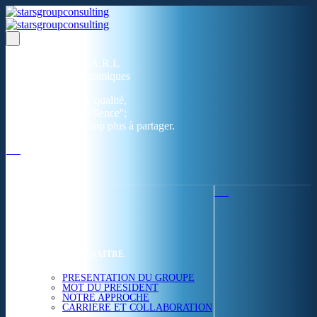
Un réseau de 05 S.A.R.L
dans 03 zones économiques
''Des prestations de qualité,
la garantie de l'excellence'';
Nous avons beaucoup plus à partager.
ACCUEIL
NOUS CONNAITRE
PRESENTATION DU GROUPE
MOT DU PRESIDENT
NOTRE APPROCHE
CARRIERE ET COLLABORATION