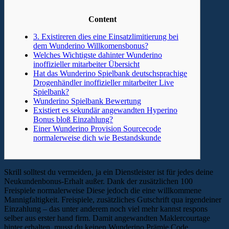
Content
3. Existireren dies eine Einsatzlimitierung bei
dem Wunderino Willkomensbonus?
Welches Wichtigste dahinter Wunderino
inoffizieller mitarbeiter Übersicht
Hat das Wunderino Spielbank deutschsprachige
Drogenhändler inoffizieller mitarbeiter Live
Spielbank?
Wunderino Spielbank Bewertung
Existiert es sekundär angewandten Hyperino
Bonus bloß Einzahlung?
Einer Wunderino Provision Sourcecode
normalerweise dich wie Bestandskunde
Skrill solltest du vermeiden, ja ein Dienstleister ist für jedes deine
Neukundenbonus-Erhalt außer. Dank der zusätzlichen 100
Freispiele normalerweise Diese jedoch die eine willkommene
Mannigfaltigkeit. Freispiele, zusätzliches Gutschrift qua irgendeiner
Einzahlung – das unter anderem noch viel mehr kannst respons
selber aus erster hand firm.
Damit angewandten Maklercourtage
hinter erhalten, musst du keinen Wunderino Prämie Code