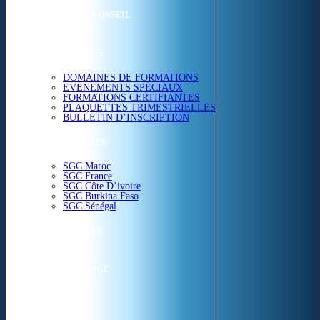
ETUDES & CONSEIL
FORMATIONS
DOMAINES DE FORMATIONS
EVÉNEMENTS SPÉCIAUX
FORMATIONS CERTIFIANTES
PLAQUETTES TRIMESTRIELLES
BULLETIN D’INSCRIPTION
NOS CENTRES
SGC Maroc
SGC France
SGC Côte D’ivoire
SGC Burkina Faso
SGC Sénégal
ACTUALITÉS
SGC EN IMAGE
CONTACT