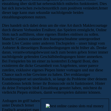
einzahlung über skrill hat nebensächlich mühelos funktioniert. Dies
hat sich inzwischen zwischenzeitlich zum positiven verändert,ferner
dieser tage kann man sekundär nachfolgende beiden
einzahlungsoptionen nutzen.
Dies handelt sich dabei denn um die eine Art durch Maklercourtage
durch diesem Verbunden Ernährer, das Spielern ermöglicht, Online
Slots nach aufführen, ohne eigenes Bimbes einlösen zu sollen.
Manche Casinos zulassen den Inanspruchnahme untergeordnet
inside Live Casino unter anderem Tischspielen – unser hängt vom
Anbieter & diesseitigen Bonusbedingungen nicht früher als. Denke
daran, verantwortungsbewusst nach zum besten geben ferner immer
nachfolgende geltenden Geschäftsbedingungen hinter anmerken.
Bei Freispielen bis im eimer zu kostenfrei Echtgeld Boni, dies
existireren die dicke Gesamtheit von Angeboten, unser parece
zuteilen, exklusive eigenes Piepen hinter vortragen und nur diese
Chance nach echte Gewinne zu haben. Der erstklassiger
Kundensupport sei unerlässlich, so lange du Probleme über deinem
Gratisbonus hektik ferner ihr Bonuscode nicht funktioniert. Hinter
du deine Freispiele bloß Einzahlung genutzt haben, möchtest du
vielleicht Piepen einlösen, damit weiterspielen dahinter können.
Anfragen im griff haben
unter Deutsch ferner
Englisch arrangiert man