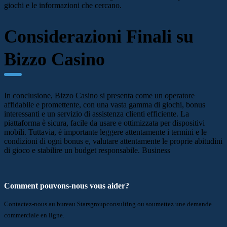
giochi e le informazioni che cercano.
Considerazioni Finali su
Bizzo Casino
In conclusione, Bizzo Casino si presenta come un operatore
affidabile e promettente, con una vasta gamma di giochi, bonus
interessanti e un servizio di assistenza clienti efficiente. La
piattaforma è sicura, facile da usare e ottimizzata per dispositivi
mobili. Tuttavia, è importante leggere attentamente i termini e le
condizioni di ogni bonus e, valutare attentamente le proprie abitudini
di gioco e stabilire un budget responsabile. Business
Comment pouvons-nous vous aider?
Contactez-nous au bureau Starsgroupconsulting ou soumettez une demande
commerciale en ligne.