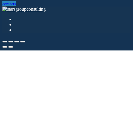
contacts