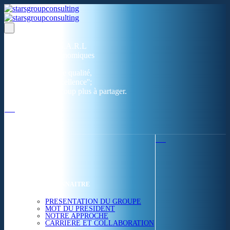
Un réseau de 05 S.A.R.L
dans 03 zones économiques
''Des prestations de qualité,
la garantie de l'excellence'';
Nous avons beaucoup plus à partager.
ACCUEIL
NOUS CONNAITRE
PRESENTATION DU GROUPE
MOT DU PRESIDENT
NOTRE APPROCHE
CARRIERE ET COLLABORATION