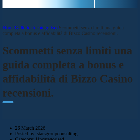
Home
Gallerie
Uncategorised
Scommetti senza limiti una guida
completa a bonus e affidabilità di Bizzo Casino recensioni.
Scommetti senza limiti una
guida completa a bonus e
affidabilità di Bizzo Casino
recensioni.
26 March 2026
Posted by:
starsgroupconsulting
Category:
Uncategorised