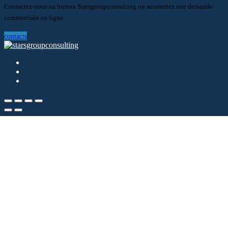
Contactez-nous au bureau Starsgroupconsulting ou soumettez une demande
commerciale en ligne.
contacts