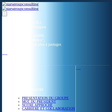
Un réseau de 05 S.A.R.L
dans 03 zones économiques
''Des prestations de qualité,
la garantie de l'excellence'';
Nous avons beaucoup plus à partager.
ACCUEIL
NOUS CONNAITRE
PRESENTATION DU GROUPE
MOT DU PRESIDENT
NOTRE APPROCHE
CARRIERE ET COLLABORATION