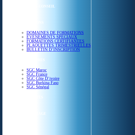
ETUDES & CONSEIL
FORMATIONS
DOMAINES DE FORMATIONS
EVÉNEMENTS SPÉCIAUX
FORMATIONS CERTIFIANTES
PLAQUETTES TRIMESTRIELLES
BULLETIN D’INSCRIPTION
NOS CENTRES
SGC Maroc
SGC France
SGC Côte D’ivoire
SGC Burkina Faso
SGC Sénégal
ACTUALITÉS
SGC EN IMAGE
CONTACT