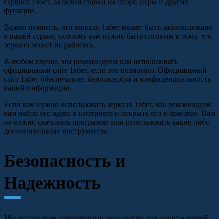
сервиса 1хбет, включая ставки на спорт, игры и другие
функции.
Важно помнить, что зеркало 1хбет может быть заблокировано
в вашей стране, поэтому вам нужно быть готовым к тому, что
зеркало может не работать.
В любом случае, мы рекомендуем вам использовать
официальный сайт 1хбет, если это возможно. Официальный
сайт 1хбет обеспечивает безопасность и конфиденциальность
вашей информации.
Если вам нужно использовать зеркало 1хбет, мы рекомендуем
вам найти его адрес в интернете и открыть его в браузере. Вам
не нужно скачивать программу или использовать какие-либо
дополнительные инструменты.
Безопасность и
Надежность
Мы используем современные технологии для защиты вашей