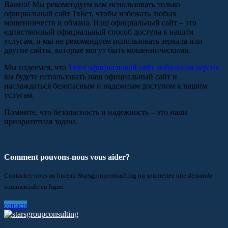
Важно! Мы рекомендуем вам использовать только
официальный сайт 1хБет, чтобы избежать любых
мошенничеств и обмана. Наш официальный сайт – это
единственный официальный способ доступа к нашим
услугам, и мы не рекомендуем использовать зеркала или
другие сайты, которые могут быть мошенническими.
Мы надеемся, что
1xbet официальный сайт мобильная версия
вы будете использовать наш официальный сайт и
наслаждаться безопасным и надежным доступом к нашим
услугам.
Помните, что безопасность и надежность – это наша
приоритетная задача.
Comment pouvons-nous vous aider?
Contactez-nous au bureau Starsgroupconsulting ou soumettez une demande
commerciale en ligne.
contacts