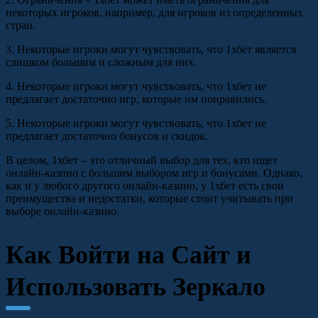
некоторых игроков, например, для игроков из определенных
стран.
3. Некоторые игроки могут чувствовать, что 1хбет является
слишком большим и сложным для них.
4. Некоторые игроки могут чувствовать, что 1хбет не
предлагает достаточно игр, которые им понравились.
5. Некоторые игроки могут чувствовать, что 1хбет не
предлагает достаточно бонусов и скидок.
В целом, 1хбет – это отличный выбор для тех, кто ищет
онлайн-казино с большим выбором игр и бонусами. Однако,
как и у любого другого онлайн-казино, у 1хбет есть свои
преимущества и недостатки, которые стоит учитывать при
выборе онлайн-казино.
Как Войти на Сайт и
Использовать Зеркало