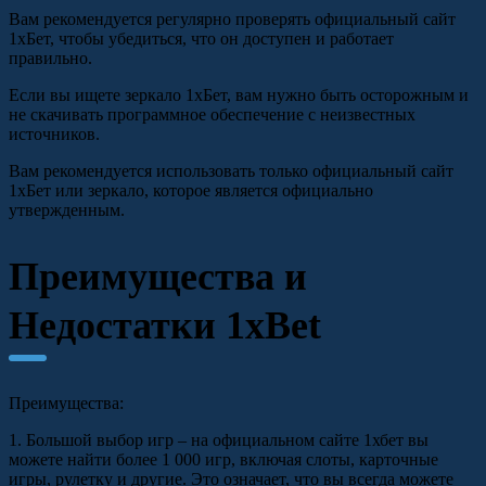
Вам рекомендуется регулярно проверять официальный сайт
1хБет, чтобы убедиться, что он доступен и работает
правильно.
Если вы ищете зеркало 1хБет, вам нужно быть осторожным и
не скачивать программное обеспечение с неизвестных
источников.
Вам рекомендуется использовать только официальный сайт
1хБет или зеркало, которое является официально
утвержденным.
Преимущества и
Недостатки 1xBet
Преимущества:
1. Большой выбор игр – на официальном сайте 1хбет вы
можете найти более 1 000 игр, включая слоты, карточные
игры, рулетку и другие. Это означает, что вы всегда можете