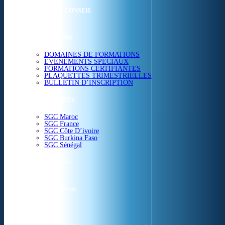
ETUDES & CONSEIL
FORMATIONS
DOMAINES DE FORMATIONS
EVÉNEMENTS SPÉCIAUX
FORMATIONS CERTIFIANTES
PLAQUETTES TRIMESTRIELLES
BULLETIN D’INSCRIPTION
NOS CENTRES
SGC Maroc
SGC France
SGC Côte D’ivoire
SGC Burkina Faso
SGC Sénégal
ACTUALITÉS
SGC EN IMAGE
CONTACT