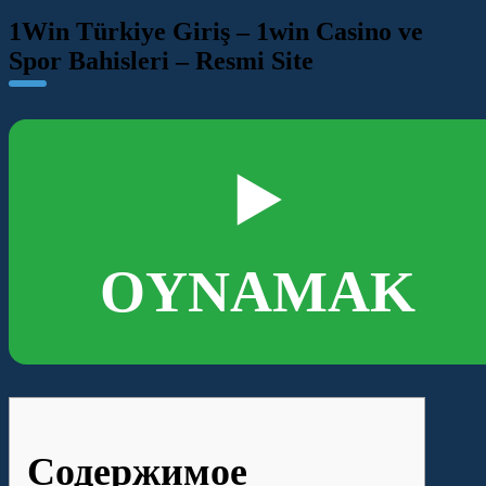
1Win Türkiye Giriş – 1win Casino ve
Spor Bahisleri – Resmi Site
▶️
OYNAMAK
Содержимое