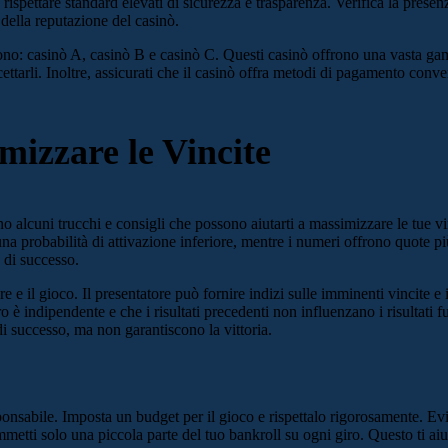
pettare standard elevati di sicurezza e trasparenza. Verifica la presenza 
a della reputazione del casinò.
ono: casinò A, casinò B e casinò C. Questi casinò offrono una vasta gam
ettarli. Inoltre, assicurati che il casinò offra metodi di pagamento conv
mizzare le Vincite
alcuni trucchi e consigli che possono aiutarti a massimizzare le tue vinc
una probabilità di attivazione inferiore, mentre i numeri offrono quote p
 di successo.
 e il gioco. Il presentatore può fornire indizi sulle imminenti vincite e i 
 è indipendente e che i risultati precedenti non influenzano i risultati fu
 di successo, ma non garantiscono la vittoria.
ponsabile. Imposta un budget per il gioco e rispettalo rigorosamente. Ev
mmetti solo una piccola parte del tuo bankroll su ogni giro. Questo ti aiut