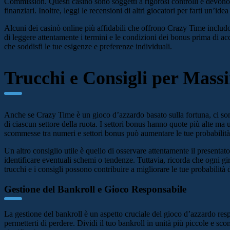
Commission. Questi casinò sono soggetti a rigorosi controlli e devono ris
finanziari. Inoltre, leggi le recensioni di altri giocatori per farti un’ide
Alcuni dei casinò online più affidabili che offrono Crazy Time includ
di leggere attentamente i termini e le condizioni dei bonus prima di acc
che soddisfi le tue esigenze e preferenze individuali.
Trucchi e Consigli per Massi
Anche se Crazy Time è un gioco d’azzardo basato sulla fortuna, ci sono 
di ciascun settore della ruota. I settori bonus hanno quote più alte ma 
scommesse tra numeri e settori bonus può aumentare le tue probabilità
Un altro consiglio utile è quello di osservare attentamente il presentatore
identificare eventuali schemi o tendenze. Tuttavia, ricorda che ogni giro
trucchi e i consigli possono contribuire a migliorare le tue probabilità
Gestione del Bankroll e Gioco Responsabile
La gestione del bankroll è un aspetto cruciale del gioco d’azzardo res
permetterti di perdere. Dividi il tuo bankroll in unità più piccole e sco