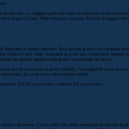
rie.
 un deposito. La maggior parte dei casinò accetta una varietà di metodi d
accedere al gioco Crazy Time e iniziare a giocare. Ricorda di leggere att
 dispositivi e sistemi operativi. Puoi giocare al gioco su computer des
il gioco Crazy Time. Assicurati di avere una connessione Internet stabi
ecente per godere appieno della grafica accattivante del gioco.
tavia, per un’esperienza di gioco ottimale, è consigliabile avere un pr
o dispositivo. Ecco un elenco dei requisiti minimi:
cessivo, iOS 10 o successivo, Android 5.0 o successivo
co sicura e divertente. Cerca casinò che siano autorizzati da autorità d