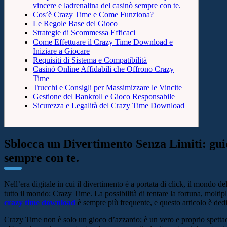
vincere e ladrenalina del casinò sempre con te.
Cos’è Crazy Time e Come Funziona?
Le Regole Base del Gioco
Strategie di Scommessa Efficaci
Come Effettuare il Crazy Time Download e
Iniziare a Giocare
Requisiti di Sistema e Compatibilità
Casinò Online Affidabili che Offrono Crazy
Time
Trucchi e Consigli per Massimizzare le Vincite
Gestione del Bankroll e Gioco Responsabile
Sicurezza e Legalità del Crazy Time Download
Sblocca un Divertimento Senza Limiti: guid
sempre con te.
Nell’era digitale in cui il divertimento è a portata di click, il mondo 
tutto il mondo: Crazy Time. La possibilità di tentare la fortuna, molt
crazy time download
è sempre più frequente, e questo articolo è ded
Crazy Time non è solo un gioco d’azzardo; è un vero e proprio spettac