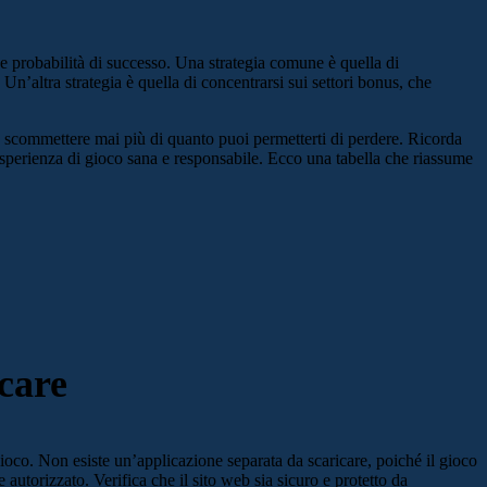
e probabilità di successo. Una strategia comune è quella di
n’altra strategia è quella di concentrarsi sui settori bonus, che
on scommettere mai più di quanto puoi permetterti di perdere. Ricorda
esperienza di gioco sana e responsabile. Ecco una tabella che riassume
care
ioco. Non esiste un’applicazione separata da scaricare, poiché il gioco
utorizzato. Verifica che il sito web sia sicuro e protetto da