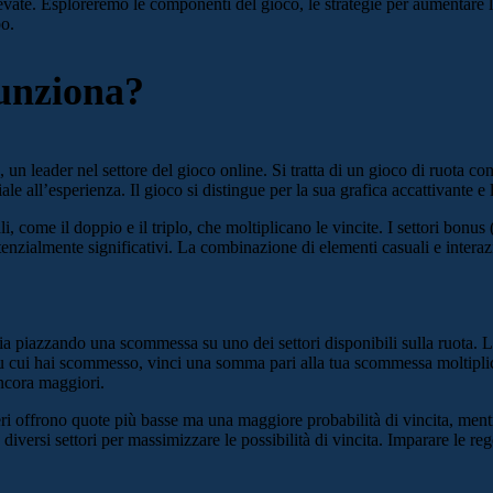
vate. Esploreremo le componenti del gioco, le strategie per aumentare le
po.
unziona?
 leader nel settore del gioco online. Si tratta di un gioco di ruota con
le all’esperienza. Il gioco si distingue per la sua grafica accattivante e
, come il doppio e il triplo, che moltiplicano le vincite. I settori bonus
otenzialmente significativi. La combinazione di elementi casuali e inter
 piazzando una scommessa su uno dei settori disponibili sulla ruota. La 
o su cui hai scommesso, vinci una somma pari alla tua scommessa moltiplic
ancora maggiori.
ri offrono quote più basse ma una maggiore probabilità di vincita, mentre
 diversi settori per massimizzare le possibilità di vincita. Imparare le r