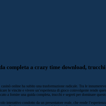
a completa a crazy time download, trucchi 
del casinò online ha subito una trasformazione radicale. Tra le innumerevo
iplicare le vincite e vivere un’esperienza di gioco coinvolgente rende q
icato a fornire una guida completa, trucchi e segreti per dominare quest
olo interattivo condotto da un presentatore reale, che rende l’esperien