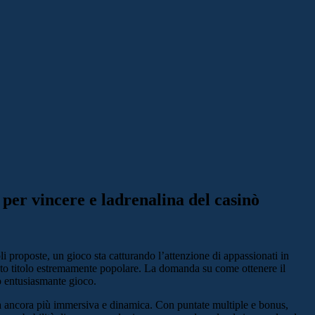
per vincere e ladrenalina del casinò
li proposte, un gioco sta catturando l’attenzione di appassionati in
uesto titolo estremamente popolare. La domanda su come ottenere il
o entusiasmante gioco.
za ancora più immersiva e dinamica. Con puntate multiple e bonus,