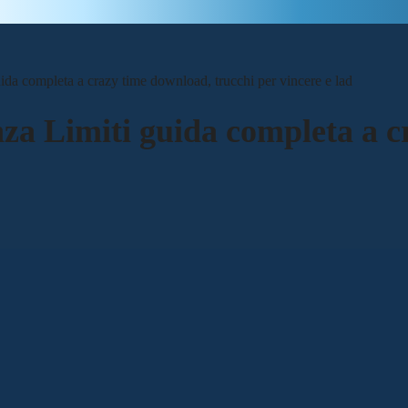
da completa a crazy time download, trucchi per vincere e lad
za Limiti guida completa a c