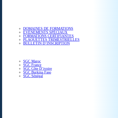
ETUDES & CONSEIL
FORMATIONS
DOMAINES DE FORMATIONS
EVÉNEMENTS SPÉCIAUX
FORMATIONS CERTIFIANTES
PLAQUETTES TRIMESTRIELLES
BULLETIN D’INSCRIPTION
NOS CENTRES
SGC Maroc
SGC France
SGC Côte D’ivoire
SGC Burkina Faso
SGC Sénégal
ACTUALITÉS
SGC EN IMAGE
CONTACT