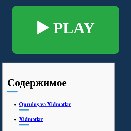
▶️ PLAY
Содержимое
Quruluş və Xidmətlər
Xidmətlər