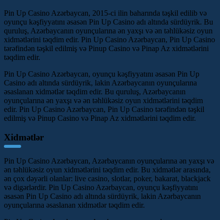
Pin Up Casino Azərbaycan, 2015-ci ilin baharında təşkil edilib və
oyunçu kəşfiyyatını əsasən Pin Up Casino adı altında sürdüyrik. Bu
quruluş, Azərbaycanın oyunçularına ən yaxşı və ən təhlükəsiz oyun
xidmətlərini təqdim edir. Pin Up Casino Azərbaycan, Pin Up Casino
tərəfindən təşkil edilmiş və Pinup Casino və Pinap Az xidmətlərini
təqdim edir.
Pin Up Casino Azərbaycan, oyunçu kəşfiyyatını əsasən Pin Up
Casino adı altında sürdüyrik, lakin Azərbaycanın oyunçularına
əsaslanan xidmətlər təqdim edir. Bu quruluş, Azərbaycanın
oyunçularına ən yaxşı və ən təhlükəsiz oyun xidmətlərini təqdim
edir. Pin Up Casino Azərbaycan, Pin Up Casino tərəfindən təşkil
edilmiş və Pinup Casino və Pinap Az xidmətlərini təqdim edir.
Xidmətlər
Pin Up Casino Azərbaycan, Azərbaycanın oyunçularına ən yaxşı və
ən təhlükəsiz oyun xidmətlərini təqdim edir. Bu xidmətlər arasında,
ən çox dəyərli olanlar: live casino, slotlar, poker, bakarat, blackjack
və digərlərdir. Pin Up Casino Azərbaycan, oyunçu kəşfiyyatını
əsasən Pin Up Casino adı altında sürdüyrik, lakin Azərbaycanın
oyunçularına əsaslanan xidmətlər təqdim edir.