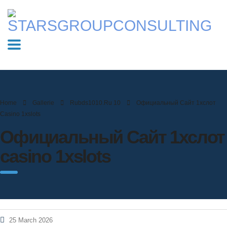
Home
Gallerie
Rubds1010.ru 10
Официальный Сайт 1хслот
Casino 1xslots
Официальный Сайт 1хслот
casino 1xslots
25 March 2026