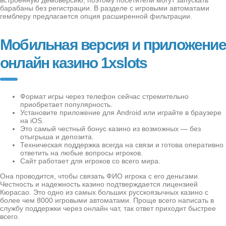
встроенную демоверсию, поэтому посетители могут запускать
барабаны без регистрации. В разделе с игровыми автоматами
гемблеру предлагается опция расширенной фильтрации.
Мобильная версия и приложение
онлайн казино 1xslots
Формат игры через телефон сейчас стремительно
приобретает популярность.
Установите приложение для Android или играйте в браузере
на iOS.
Это самый честный бонус казино из возможных — без
отыгрыша и депозита.
Техническая поддержка всегда на связи и готова оперативно
ответить на любые вопросы игроков.
Сайт работает для игроков со всего мира.
Она проводится, чтобы связать ФИО игрока с его деньгами.
Честность и надежность казино подтверждается лицензией
Кюрасао. Это одно из самых больших русскоязычных казино с
более чем 8000 игровыми автоматами. Проще всего написать в
службу поддержки через онлайн чат, так ответ приходит быстрее
всего.