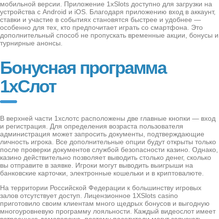
мобильной версии. Приложение 1xSlots доступно для загрузки на
устройства с Android и iOS. Благодаря приложению вход в аккаунт,
ставки и участие в событиях становятся быстрее и удобнее —
особенно для тех, кто предпочитает играть со смартфона. Это
дополнительный способ не пропускать временные акции, бонусы и
турнирные анонсы.
Бонусная программа
1xСлот
В верхней части 1хслотс расположены две главные кнопки — вход
и регистрация. Для определения возраста пользователя
администрация может запросить документы, подтверждающие
личность игрока. Все дополнительные опции будут открыты только
после проверки документов службой безопасности казино. Однако,
казино действительно позволяет выводить столько денег, сколько
вы отправите в заявке. Игроки могут выводить выигрыши на
банковские карточки, электронные кошельки и в криптовалюте.
На территории Российской Федерации к большинству игровых
залов отсутствует доступ. Лицензионное 1XSlots casino
приготовило своим клиентам много щедрых бонусов и выгодную
многоуровневую программу лояльности. Каждый видеослот имеет