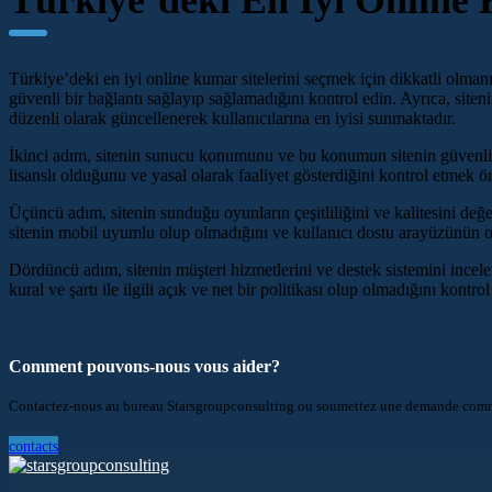
Türkiye’deki En İyi Online 
Türkiye’deki en iyi online kumar sitelerini seçmek için dikkatli olmanı
güvenli bir bağlantı sağlayıp sağlamadığını kontrol edin. Ayrıca, siten
düzenli olarak güncellenerek kullanıcılarına en iyisi sunmaktadır.
İkinci adım, sitenin sunucu konumunu ve bu konumun sitenin güvenliğini
lisanslı olduğunu ve yasal olarak faaliyet gösterdiğini kontrol etmek öne
Üçüncü adım, sitenin sunduğu oyunların çeşitliliğini ve kalitesini değe
sitenin mobil uyumlu olup olmadığını ve kullanıcı dostu arayüzünün o
Dördüncü adım, sitenin müşteri hizmetlerini ve destek sistemini inceleme
kural ve şartı ile ilgili açık ve net bir politikası olup olmadığını kontr
Comment pouvons-nous vous aider?
Contactez-nous au bureau Starsgroupconsulting ou soumettez une demande comme
contacts