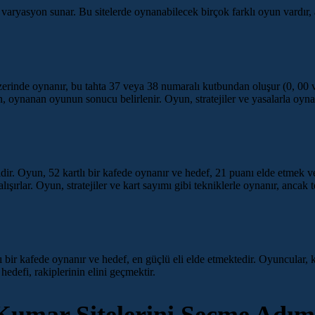
r varyasyon sunar. Bu sitelerde oynanabilecek birçok farklı oyun vardı
üzerinde oynanır, bu tahta 37 veya 38 numaralı kutbundan oluşur (0, 0
, oynanan oyunun sonucu belirlenir. Oyun, stratejiler ve yasalarla oyn
ir. Oyun, 52 kartlı bir kafede oynanır ve hedef, 21 puanı elde etmek ve
ırlar. Oyun, stratejiler ve kart sayımı gibi tekniklerle oynanır, ancak t
 bir kafede oynanır ve hedef, en güçlü eli elde etmektedir. Oyuncular, k
hedefi, rakiplerinin elini geçmektir.